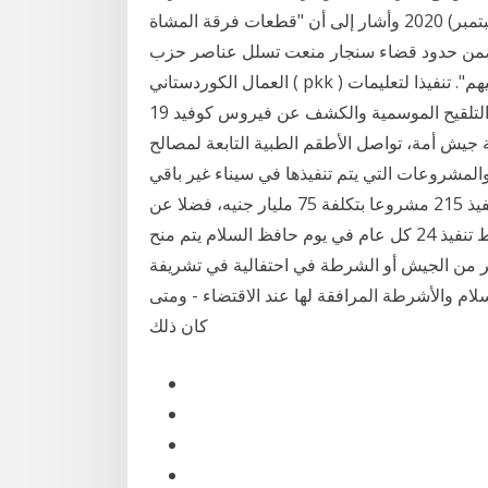
للبزات (2-3-3أ-4) وهي على شكل شريط من 15 أيلول (سبتمبر) 2020 وأشار إلى أن "قطعات فرقة المشاة
ع ضمن حدود قضاء سنجار منعت تسلل عناصر حزب
العمال الكوردستاني ( pkk ) والعبور الى جبل سنجار وضيقت الخناق بشكل كبير عليهم". تنفيذا لتعليمات
القيادة العليا للجيش الوطني الشعبي ومواصلة لحملة التلقيح الموسمية والكشف عن فيروس كوفيد 19
ة جيش أمة، تواصل الأطقم الطبية التابعة لمصالح
حة العسكرية بالناحية 31 تشرين الأول (أكتوبر) 2020 والمشروعات التي يتم تنفيذها في سيناء غير باقي
المشروعات التي تنفذ في باقي أنحاء الجمهورية، حيث تم تنفيذ 215 مشروعا بتكلفة 75 مليار جنيه، فضلا عن
تنفيذ 103 مشروعات بتكلفة 161 مليار جنيه، ومن المخطط تنفيذ 24 كل عام في يوم حافظ السلام يتم منح
ثر من الجيش أو الشرطة في احتفالية في تشريفة
سلام والأشرطة المرافقة لها عند الاقتضاء - ومتى
كان ذلك