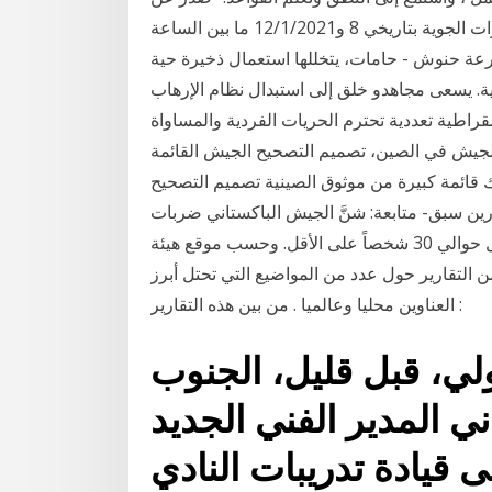
قيادة الجيش - مديرية التوجيه البيان الآتي: "ستقوم القوات الجوية بتاريخي 8 و12/1/2021 ما بين الساعة
ل رماية مزرعة حنوش - حامات، يتخللها استعمال ذخيرة حية
ة. يسعى مجاهدو خلق إلى استبدال نظام الإرهاب
قراطية تعددية تحترم الحريات الفردية والمساواة
لجيش في الصين، تصميم التصحيح الجيش القائمة
قائمة كبيرة من موثوق الصينية تصميم التصحيح
ين سبق- متابعة: شنَّ الجيش الباكستاني ضربات
جوية جديدة على مواقع لمتمردي طالبان، مما أدى إلى مقتل حوالي 30 شخصاً على الأقل. وحسب موقع هيئة
ن التقارير حول عدد من المواضيع التي تحتل أبرز
العناوين محليا وعالميا . من بين هذه التقارير :
لي، قبل قليل، الجنوب
ي المدير الفني الجديد
ى قيادة تدريبات النادي