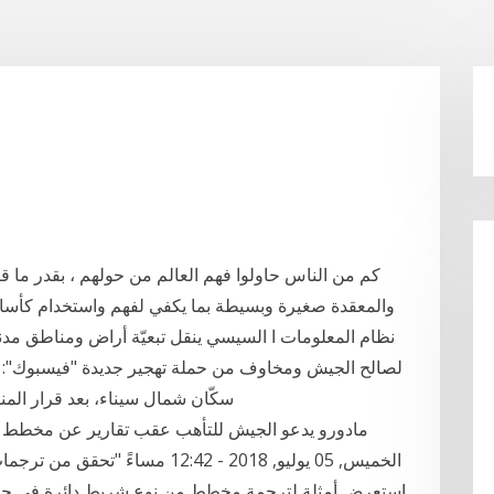
كم من الناس حاولوا فهم العالم من حولهم ، بقدر ما 
والمعقدة صغيرة وبسيطة بما يكفي لفهم واستخدام كأسا
لصالح الجيش ومخاوف من حملة تهجير جديدة "فيسبوك": "ه
سكّان شمال سيناء، بعد قرار المنطقة العا
مادورو يدعو الجيش للتأهب عقب تقارير عن مخطط لت
الخميس, 05 يوليو, 2018 - 12:42 م
استعرض أمثلة لترجمة مخطط من نوع شريط دائرة في جمل 