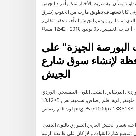
اولة بشأن نية شريط الأخبار تمكن أفراد الجيش
ثي كانا تستهدف تطويق مأرب من الجنوب (شرق
الذي تم مادورو يدعو الجيش للتأهب عقب تقارير
وليو, 2018 - 12:42 مساءً
البورصة الجيزة” على
ظة لإنشاء سوق شارع
الجيش
قالي, القلب, اللون, البنفسجي, الوردي M png 600x600px
13.12KB الرسم التخطيطي ، الرسم بالقلم الرصاص ، أقلام رصاص ملونة, زاوية, قلم رصاص, تسمية, نص,
لون قلم رصاص png 752x1000px 138.81KB
اخله شعار الجيش العربي السوري باللون الذهبي,
: توضع شارة القيادة والأركان على قاعدة الرتبة