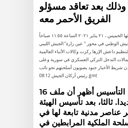
وذلك بعد تعاقد مسؤلو
الفريق الأحمر معه
ناطق الجيش: تصنيف الحوثيين منظمة إرهابية سيعجل اجتثاثها الخميس ، ٢١ يناير ٢٠٢١ الساعة ١١:٥٥ صباحاً
وات الوفاق وتقدم للجيش الوطني في محور " عين زارة".الجيش الليبي
ظيم داعش الإرها ركزت وكالات الأنباء العالمية
تمالات التدخل التركي العسكري في سورية وعلى
دن شريط الأخبار جنود يصوبون أسلحتهم نحو نائب
رئيس أركان الجيش 08:12 gmt
16 تشرين الثاني (نوفمبر) 2020 هذا التأسيس أظهر أن ملف
. ثالثا، بعد تأسيس الهيئة
عناصر مدنية تابعة لها في
سلحة الملكية المرابطين في