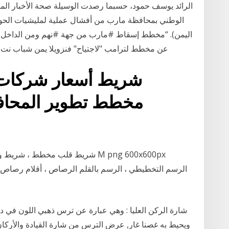
الرائد يوسف حمود، حسبما رصدت الوسيلة صحة الأخبار المتد
الوطني بمحافظة مارب من أفشال عملية لمليشيات الحو
اليمن). “مخطط إسقاط ⁧#مارب⁩ من جهة ⁧#نهم⁩ ومن الداخل 
عن مخطط لترامب "لاجتياح" فنزويلا يمن شباب نت - أ ف ب الخميس, 05 ي
شريط أسعار شركات 
مخطط تطوير المحاف
شريط قلب مخطط ، شريط وردي, البرت
شارة الركن العليا : وهي عبارة عن ترس ذهبي اللون في د
ويحيط به غصنا غار, عرض الترس من شارة القيادة والأركان 