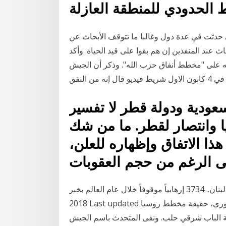
 الحدودي للمنطقة العازلة
لتي حدثت في عدة دول وغالبا ما تتوقف الأبحاث عن
ث عند المنفذين إن هم بقوا على قيد الحياة. وأكد
 على "مخطط أنفاق حزب الله". وذكر أن الجيش
 النفق
سعودية ودولة قطر لا تفسير
ا وانتصار لقطر. ما من شك
ا الاتفاق وإظهاره للعلن،
لى الرغم من حجم العقوبات
الجيش يحبط أخطر مخطط إرهابي يستهدف لبنان.. 3734 إرهابياً موقوفاً خلال عام العالم بخبر On أكتوبر 23,
2018 Last updated نوفمبر 30, 2020 كشف قياديٌّ في الجيش الوطني السوري، حقيقة مخطط روسيا
ة الباب شرقي حلب. ونفى المتحدث باسم الجيش