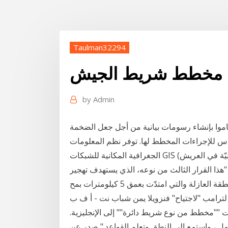
Taulman32294
مخطط شريط الجيش
by
Admin
قاموا بإنشاء رسومات بيانية من أجل جعل الضخمة
س للإجراءات المخطط لها. توفر نظم المعلومات
الجغرافية المكانية للشبكات GIS (نظام المعلومات ا السيسي ينقل تبعيّة أراض ومناطق مدنيّة في العريش
ذا القرار الثالث من نوعه، الذي يستهدف تهجير
زلة والتي امتدّت بعمق 5 كيلومترات بمح
رامب "لاجتياح" فنزويلا يمن شباب نت - أ ف ب
ساءً "تحقق من ترجمات ""مخطط من نوع شريط دائرة"" إلى الإنجليزية.
، واستمع إلى النطق وتعلم القواعد." صدر عن