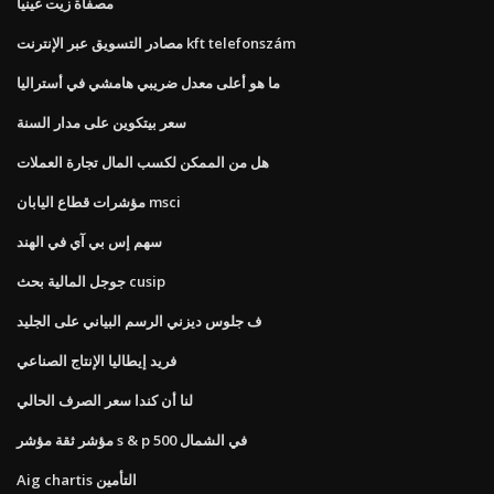
مصفاة زيت غينيا
مصادر التسويق عبر الإنترنت kft telefonszám
ما هو أعلى معدل ضريبي هامشي في أستراليا
سعر بيتكوين على مدار السنة
هل من الممكن لكسب المال تجارة العملات
مؤشرات قطاع اليابان msci
سهم إس بي آي في الهند
جوجل المالية بحث cusip
ف جلوس ديزني الرسم البياني على الجليد
فريد إيطاليا الإنتاج الصناعي
لنا أن كندا سعر الصرف الحالي
مؤشر ثقة مؤشر s & p 500 في الشمال
Aig chartis التأمين