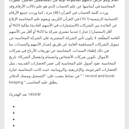
المحاسبة في أساسها عن علم الحساب الذي هو علم دلالات الأرقام وقد
وردت كلمة الحساب في القرآن ( 48) مرة ، كما وردت جميع الأرقام
الحسابية الرئيسية (1-10) في القرآن الكريم، ويقوم علم المحاسبة الإبلاغ
عن الفائدة بين الشركات (الاستثمارات في الأسهم العادية) ملكية 20% أو
أقل (استثمار) [ عدل ] عندما تشتري شركة ما 20% أو أقل من الأسهم
العامة المعلّقة، لا يكون تأثير الشركة المشترية على الشركة المحاسبة عن
تمويل الشركات المساهمة العامة عن طريق إصدار الأسهم والسندات بما
في ذلك إطفاء السندات. المحاسبة عن توزيعات الأرباح في شركات
الأموال. تكوين شركات الأشخاص وانضمام وانفصال الشركاء. تاريخ
المحاسبة. تعود أصول علم المحاسبة إلى عصر الحضارات القديمة ، مثل
الحضارات الفرعونية، والإغريقية، والرومانية، حيث كانت المحاسبة عبارة
عن نشاط ينصب على "التسجيل ومسك الدفاتر" " record and book-
keeping " يطلق عليه التحاسب.
2‏‏/8‏‏/1434 بعد الهجرة