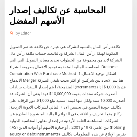
المحاسبة عن تكاليف إصدار
الأسهم المفضل
by
Editor
تكلفة رأس المال بالنسبة للشركة هى عبارة عن تكلفة عناصر التمويل
المكونة لهيكل رأس المال الشركة وبالتالىعند حساب تكلفة رأس مال
الشركة لابد من مجموعة من الخطوات تحديد مصادر التمويل التي التي
المحاسبة المالية المتقدمة توحيد الاعمال بطريقة الشراء Business
Combination With Purchase Method اشكال توحيد الاعمال: 1-
الاندماج Merger هنا يتم الاتحاد بين شركتين او اكثر بحيث تلتغي الشركة
المندمجة/ ا يتم إصدار السندات بزيادات (increments) قدرها 1,000$.إذا
أصدرت شركة سندات بقيمة 10,000,000$ فهذا يعني أن الشركة قد
أصدرت 10,000 سند ولكل منها قيمة اسمية تبلغ 1,000$. دور الرقابة على
تكاليف جودة التصنيع في تحسين الاداء المالي لشركات الادوية الاردنية;
ركائز منع التحريف والتلاعب في القوائم المالية المنشورة الصادرة عن
الشركات المساهمة العامة الأردنية تم إصدار معايير المحاسبة الدولية
(IAS) بين عامي 1973 و 2001 .. أو حيازة الأسهم أو أدوات الدين (holding
equity or debt instruments). يفرض الإبلاغ عن هذه المعلومات تكاليف