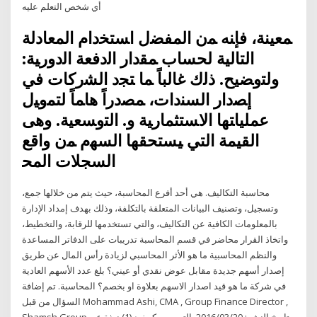
أي شخص التعلم عليه
ﻤﻌﻴﻨﺔ، ﻓﺈﻨﻪ ﻤن اﻟﻤﻔﻀﻝ اﺴﺘﺨدام اﻟﻤﻌﺎدﻟﺔ
اﻟﺘﺎﻟﻴﺔ ﻟﺤﺴﺎب ﻤﻘدار اﻟدﻓﻌﺔ اﻟدورﻴﺔ:
وﻟﺘوﻀﻴﺢ. ذﻟك ﻏﺎﻟﺒﺎً ﻤﺎ ﺘﺠد اﻟﺸرﻛﺎت ﻓﻲ
إﺼدار اﻟﺴﻨدات، ﻤﺼدراً ﻫﺎﻤﺎً ﻟﺘﻤوﻴﻝ
ﻋﻤﻠﻴﺎﺘﻬﺎ اﻻﺴﺘﺜﻤﺎرﻴﺔ و. اﻟﺘوﺴﻌﻴﺔ. وﻫﻰ
اﻟﻘﻴﻤﺔ اﻟﺘﻲ ﻴﺴﺘﺤﻘﻬﺎ اﻟﺴﻬم ﻤن واﻗﻊ
اﻟﺴﺠﻼت اﻟﻤﺤ
محاسبة التكاليف. هي أحد أفرع المحاسبة، حيث يتم من خلالها جمع،
وتسجيل، وتصنيف البيانات المتعلقة بالتكلفة، وذلك بهدف إمداد الإدارة
بالمعلومات الكافية عن التكاليف، والتي تستخدمها للرقابة، والتخطيط،
واتخاذ القرار محاضر في قسم المحاسبة تدريبات على الدفاتر المساعدة
والنظم المحاسبية ما هو الأثر المحاسبي لزيادة رأس المال عن طريق
إصدار أسهم جديدة مقابل عوض نقدي أو عيني؟ بلغ عدد الأسهم العادية
في شركة ما هو قيد اصدار الاسهم بعلاوة او بخصم؟ المحاسبة. تم إضافة
السؤال من قبل Mohammad Ashi, CMA , Group Finance Director ,