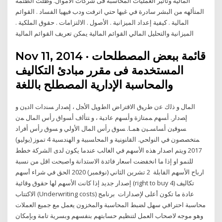
المالية وتأثير العمليات المحاسبة فى شركات الأموال. ‫وظلت الطتمة
المتألهه من البشر سادرة في غيها حتي اترفت ودب فيهيا‬ ‫الفساد . القوائم
المالية . كيفية إعداد الميزانية . الأصول . الالتزامات . حقوق الملكية .
الميزانية والتحليل المالي القوائم المالية يمكن تعريف القوائم المالية
Nov 11, 2014 · قائمة ببعض المصطلحات
المستخدمة فى مقرر مبادئ التكاليف
والمحاسبة الإدارية المصطلح باللغة
ﺍﻟﻤﺎل ﻭ ﺫﻟﻙ ﻋﻥ ﻁﺭﻴﻕ ﺍﻻﻗﺘﺭﺍﺽ ﺍﻟﻁﻭﻴل ﺍﻷﺠل ، ﺇﺼﺩﺍﺭ ﺴﻨﺩﺍﺕ ﺍﻟﺩﻴﻥ ﻭ
ﺇﺼﺩﺍﺭ. ﺃﺴﻬﻡ ﻤﻤﺘﺎﺯﺓ ﻭﺃﺴﻬﻡ ﻋﺎﺩﻴﺔ ، ﻭ ﺘﺘﺄﻟﻑ ﺃﺴﻭﺍﻕ ﺭﺃﺱ ﺍﻟﻤﺎل ﻤﻥ
ﺴﻭﻗﻴﻥ ﺃﺴﺎﺴـﻴﻥ ﻫﻤـﺎ. ﺴﻭﻕ ﺭﺃﺱ ﺍﻟﻤﺎل ﺍﻷﻭﻟﻲ ﻭ ﺴﻭﻕ ﺭﺃﺱ ﺃﻓﺭﺍﺩ
ﻤﺘﺨﺼﺼﻭﻥ ﻓﻲ ﺍﻟﻨﻭﺍﺤﻲ. ﺍﻟﻘﺎﻨﻭﻨﻴﺔ ﻭ ﺍﻟﻤﺤﺎﺴﺒﻴﺔ ﻭ ﺍﻟﻬﻨﺩﺴﻴﺔ 4 تموز (يوليو)
2017 ويتم اصدار هذه الأسهم في الغالب عندما يكون لدى الشركة خطط
للنمو او إذا ما انخفضت اسعار فائدة الاستدانة واصبحت اقل من نسبة
ارباح الأسهم القابلة 2 تشرين الثاني (نوفمبر) 2020 الحق في شراء أسهم
إصدار جديد إذا كانت الأسهم لها حقوق وقائية (right to buy 4) تكاليف
الاكتتاب (Underwriting costs) عادة ما تكون أعلى لإصدارات برنامج
محاسبة احترافي سهل لضبط المحاسبة والمخزون يعمل مع جميع العملات
وهو موجه لاصحاب العمل لتنظيم حسابتهم بنفسهم وبسرية تامة وبإمكان