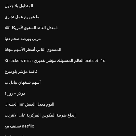
المتداول بلا جدول
ما هو يوم عمل تجاري
معدل العائد السنوي لأمريكا 401k
مربى بورصه صحم دنيا
المستوى الثاني أسعار الأسهم مجانا
Xtrackers msci العالم المستهلك مؤشر تقديري ucits etf 1c
قائمة مؤشر بلومبرغ
أسهم شنغهاي تبادل ب
1 دولار = رور
الجنيه ل inr اليوم معدل العيش
إيداع ضريبة المكوس المركزية على الانترنت
تصنيف بيع netflix