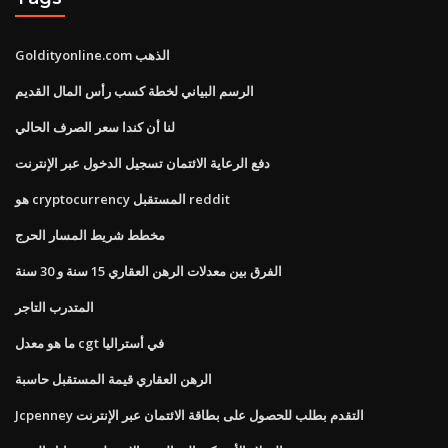
Goldityonline.com الذهب
الرسم البياني لخطة كسب رأس المال القديم
لنا أن كندا سعر الصرف الحالي
دفع الرعاية الائتمان تسجيل الدخول عبر الإنترنت
هو cryptocurrency المستقبل reddit
مخطط شريط المسار الحرج
الفرق بين معدلات الرهن العقاري 15 سنة و 30 سنة
المتدرب التاجر
ما هو معدل cgt في أستراليا
الرهن العقاري قيمة المستقبل حاسبة
Jcpenney التقدم بطلب للحصول على بطاقة الائتمان عبر الإنترنت