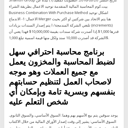
Shamsh Group تاريخ النشر: 2016/03/20. التصويت كمفيد (1) نبذة عن
بيت.كوم المحاسبة المالية المتقدمة توحيد الاعمال بطريقة الشراء
Business Combination With Purchase Method اشكال توحيد
الاعمال: 1- الاندماج Merger هنا يتم الاتحاد بين شركتين او اكثر بحيث
تلتغي الشركة المندمجة/ ا يتم إصدار السندات بزيادات (increments)
قدرها 1,000$.إذا أصدرت شركة سندات بقيمة 10,000,000$ فهذا يعني أن
الشركة قد أصدرت 10,000 سند ولكل منها قيمة اسمية تبلغ 1,000$.
برنامج محاسبة احترافي سهل
لضبط المحاسبة والمخزون يعمل
مع جميع العملات وهو موجه
لاصحاب العمل لتنظيم حسابتهم
بنفسهم وبسرية تامة وبإمكان أي
شخص التعلم عليه
يوجد سوقين يتم بيع الأسهم بهم وهما: السوق الأساسي، والسوق الثانوى.
السوق الأساسي: يشير إلى وقت إصدار الأوراق المالية من خلال الاكتتاب
العام. ويتم عرض الأسهم لمجموعة أولية من المساهمين العامين. تطورت