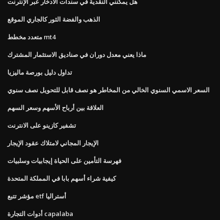
هل يمكنني النقدية في سندات الادخار عبر الإنترنت
الذهب والفضة الثور كالجاري الموقع
متعدد مخطط mt4
ماذا يعني معدل دوران في صناديق الاستثمار المشترك
تداول دليل بورصة ماليزيا
السعر الاسمي السنوي الخالي من المخاطر هو نصف قابل للتحويل نصف سنوي
العلاقة بين أرباح الأسهم وسعر السهم
تشفير كازينو على الانترنت
الإيجار المجاني لامتلاك عقود الإيجار
فهرسة التأمين على الحياة إيجابيات وسلبيات
كيفية شراء أسهم بابا في المملكة المتحدة
مؤشر تتبع etf أستراليا
أدوات التجارة capalaba