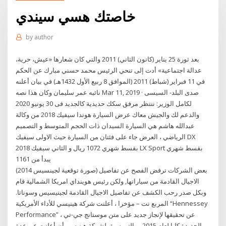
خاصتك هسي سيندي
by
author
بعد ثورة 25 يناير (كانون الثاني) 2011 والتي كان شعارها «عيش، حرية،
عدالة اجتماعية» أدت إلى تنحي الرئيس محمد حسني مبارك عن الحكم
في 11 فبراير (شباط) 2011 (الموافق 8 ربيع الأول 1432هـ) في بيان أعلنه
نائبه عمر سليمان وكان هذا نصه Mar 11, 2019 · صدى البلد- السيسى
لكامل الوزير: ننتظر مرفق سكك حديدية كالجديد فى 30 يونيو 2020
والدعم لك والجيش معاك عرض السيارة هوندا سيفيك 2018 من وكالة
عبدالله هاشم هي السيارة السيدان ذات الحجم المتوسط و التصميم
الرياضي ، العرض جاء على فئتان من السيارة حيث الاولى سيفيك DX
2018 بقسط شهري 1072 ريال و الثاني سيفيك LX Sport بقسط شهري
يبدأ من 1161
(صورة توقعية لجينسيس 2014) بعض الشركات ترفض الفصح عن تفاصيل
الاجيال القادمة من سياراتها, ولكن رئيس هوينداي امريكا الشمالية قام
وبكل صدر رحب الكشف عن تفاصيل الاجيال القادمة لجينيسيس وسوناتا.
المربع نت – مؤخرا ، أعلنت شركة هينيسي للأداء الأمريكية “Hennessey
Performance” ، عن تحقيقها لإنجاز جديد على متن موستانج جي-تي
الجديدة كليا لعام 2015 ، والتي سبق لشركة هينيسي أن أعلنت عن عدة