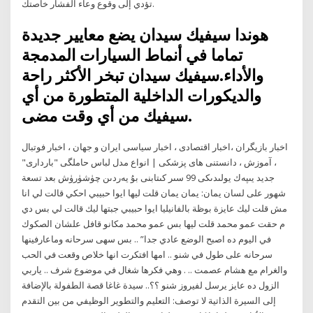
تؤدي إلى وقوع وعاء الفشار خاصتك.
هوندا سيفيك سيدان يضع معايير جديدة
تماما في أنماط السيارات المدمجة
والأداء.سيفيك سيدان تبخر الأكثر راحة
والديكورات الداخلية المتطورة من أي
سيفيك من أي وقت مضى.
اخبار بازیگران ،اخبار اقتصادی ، اخبار سیاسی ایران و جهان ، اخبار فوتبال
، آموزش ، دانستنی های پزشکی | انواع مدل لباس حاملگی "بارداری"
جديد يىپەك يولىدىكى 99 سىر كىتابنى بۇ يەردىن چۈشۈرۈش بعد تسعة
شهور على لسان يمان: يمان يمان قلت ليها ايوا حبيبي احكي قالت لي انا
مش قلت ليك عايزة بوظة بالفانيليا ايوا حبيبي جبتها ليك قالت لي بس دي
م حقت عمو محمد قلت ليها بس عمو محمد مكانو قافل علشان الصكوك
في اليوم ده اصبح الوضع عادي جدا” .. بس سهى سرحانه وماعارفينها
سرحانه على طول في شنو .. امها افتكرت انها خلاص وقعت في الحب
والغرام مع هشام عصمت .. . وهي فكرها شغال في موضوع شرف .. ياربي
الزول ده عايز يرسل لفيروز شنو ؟؟.. سيدة غاغا قصة الطفولة بالإضافة
إلى السيرة الذاتية لا توصف: التعليم والتطوير الوظيفي من بين التقدم