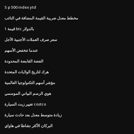
S p 500 index ytd
مخطط معدل ضريبة القيمة المضافة في النائب
قيمة 1 btc بالدولار
سعر صرف العملات الأجنبية الآجل
عندما تنخفض الأسهم
الفضة القابضة المحدودة
هرك لتاريخ الولايات المتحدة
مؤشر أسهم التكنولوجيا العالمية
هوي الرسم البياني الموسمي
تغيير زيت السيارة costco
زيادة متوسط ​​معدل بعد حادث سيارة
البركان الأكثر نشاطا في هاواي