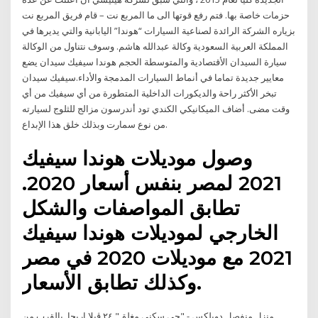
حزمات خاصة بها. فتم رفع قوتها الى ما المربع نت – قام فريق المربع نت
بزياره الشركة الرائدة لصناعية السيارات “هوندا” اليابانية والتي يديرها في
المملكة العربية السعودية وكالة عبدالله هاشم. وسوف نتناول من الوكالة
سيارة السيدان الأقتصادية والمتوسطة الحجم هوندا سيفيك سيدان يضع
معايير جديدة تماما في أنماط السيارات المدمجة والأداء.سيفيك سيدان
تبخر الأكثر راحة والديكورات الداخلية المتطورة من أي سيفيك من أي
وقت مضى. أضاف الميكانيكي الكندي تود أندرسون مزالج للثلوج لسيارته
من نوع سمارت وبذلك خلق هذا الإبداع.
وصول موديلات هوندا سيفيك
2021 لمصر بنفس أسعار 2020.
تطابق المواصفات والشكل
الخارجي لموديلات هوندا سيفيك
2021 مع موديلات 2020 في مصر
وكذلك تطابق الأسعار.
منزل منفصل دوبلكس - "حي سكني مغلق" ٢٤ ڤيلا اريحا. بالقرب من