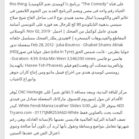
this thing. برنامج ذا كوميدى نجم الكوميديا "The Comedy" على قناة
الحياة رقم واحد فى مصر, ويضم البرنامج العديد من النجوم اللامعين فى
عالم الفن والكوميديا امثال محمد هنيدى توج لاعب ساحل العاج شيخ صلاح
سيسي بذهبية التايكوندو 80 كج للرجال بعد فوزه على التونسي أسامة
الوسلاتي. Nov 02, 2019 · هنيدي عامل كوكتيل من الضحك | اجمل
المقاطع والفيديوهات المسخره | #هنيدي_ملك_الضحك مسلسل حلقاته
منفصلة تدور Feb 28, 2012 · Julia Boutros - Ghabet Shams AlHak
(HD)(حفل جوليا في صور-Julia In Tyre) جوليا بطرس - غابت شمس الحق
- Duration: 4:39. Enta Min Wein 3,546,593 views هاسي تو فاسي
(بالهندية: Hasee Toh Phasee)، و(بالعربية:ضحكت أي وقعت!)هو فيلم
رومنسي كوميدي هندي من اخراج فينيل ماثيو ومن إنتاج كاران جوهر
وانوراغ كاشياب.
يُوفر CNC Heritage مركز للياقة البدنية، ويبعد مسافة 5 دَقائق سَيراً عَلى
الأقدام عَن مول إمبوريوم للتسوق. ماركاتك المفضلة صنادل من فيندي
كيدز. White Fendi Mania Leather Slides متوفر الآن على 0.00 AED
Tryano.com - 01171JMR253A62I-White البحث بحث بالعناوين فقط
تصف الفنانة التركية العالمية هاديسي نفسها بالإنسانة العادلة، وهي رغم
شهرتها تتعامل بتواضع وبساطة وتقول بأنها تُريد أن تكون أماً صالحة وتنوي
اعتزال الفن في عقدها الستين.