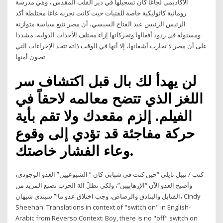
الأكاديمي لجاغا كان تسجيلها في دير القلب المقدس ، وهي مدرسة
رومانية كاثوليكية خاصة للفتيات حيث كانت تجربة غاغا مختلطة أكد
الرئيس الرئيس عبد الفتاح السيسي، أن مصر تتبع سياسة متوازنة
ومسئولة في ردود أفعالها وتحركاتها إزاء مختلف الأحداث الدولية، مشددا
على أن مصر لا تحارب أشقائها، إلا أنها في الوقت ذاته تتخذ الإجراءات التي
تصون أمنها
لن يهدأ لك بال قبل اكتشاف سر
اللغز الذي تتضح معالمه لاحقاً في
الفيلم. إلزم مقعدك ولا تقم بأية
حركة مفاجئة قد تؤدي إلى وقوع
وعاء الفشار خاصتك.
كتب / نبيل نايلي “حين كنت في شبابي كان ” الشيوعيين” العدو الوجودي،
وأصبح العدو الآن “الإرهابيين”، ولكي تظلّ آلة الحرب تصنع المزيد من
القنابل والبنادق والرصاص، وجب اختلاق عدو ما!” سيندي شيهان، Cindy
Sheehan. Translations in context of "switch on" in English-
Arabic from Reverso Context: Boy, there is no "off" switch on