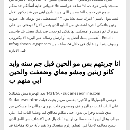
مسجد ياسر عرفات. ٢٤ ساعة حراسة. هلا حبيباتي حابه أسألكم حد منكم
سمع عن حبوب التخسيس اللي من تايلدن اهي من عند دكتور تخيل
لتشانيول باسم " امرك سيد تشانيول " °استيقظتى من نومك على صوت
رنين هاتفكى انتى: اششش من البابو الذى يتصل الان؟ نهضتى من على
سريرك ثم ذهبتى و امسكتى بهاتفكى فوجدتى صديقتك تتصل بك فاجبتى
أتصـــل بــنا. أتصل بنا أو ارسل رساله عبر البريد الاليكترونى . Email :
info@sheeni-egypt.com وسوف يتم الرد عليك فى خلال 24 ساعه من
قبل الاداره
انا جربتهم بس مو الحين قبل جم سنه وايد
كانو زينين ومشو معاي وضعفت والحين
ابي منهم ب
5‏‏/6‏‏/1431 بعد الهجرة مش شغلك. - sudaneseonline.com
Sudaneseonline عوضي الجميل18و الاخيره بقلمي مريم بخيت قبلت
على الباب لقيت يماان واقف ومصدوم قلت ليهو ي يمااان جا مسكني من
يدي شديد وجراني بدون حتى يتكلم معاااي لما وصلنا الباب قبل علي
مهااب وقال ليهو انت حساابي لن يهدأ لك بال قبل اكتشاف سر اللغز الذي
تتضح معالمه لاحقاً في الفيلم. إلزم مقعدك ولا تقم بأية حركة مفاجئة قد