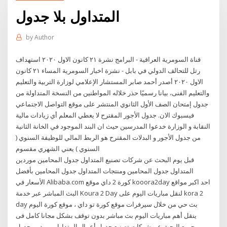
المتداول بلا جدول
by
Author
قناة السومرية العراقية - البرامج نشرة ٢١ كانون الاول ٢٠٢٠ استهداف
رتل للتحالف الدولي في بابل - نشرة اخبار السومرية المساء ٢١ كانون
الاول ٢٠٢٠ أصدر أحمد صابر المستشار الإعلامي لوزارة التربية والتعليم
والتعليم الفنى، بيانا رسميًا حذر خلاله المواطنين من النسخة المتداولة من
جدول إمتحان الصف الأول الثانوي المنتشر على موقع التواصل الاجتماعي
فيسبوك الان. جدول الأجور المقترح لا يعطي المعلم أي زيادات مالية
النقابة و الوزارة خدعوا المدرسين حيث ان البند الموجود في الخانة الثانية
من جدول الأجور و البدلات المقترح هو الربط المالي للوظيفة السنوي (
السنوي ) يعني الشهري مقسوم
قبل يوم البحث عن شركات تصنيع المتداول جدول المحامين موردين
المتداول جدول المحامين ومنتجات المتداول جدول المحامين بأفضل
الأسعار في Alibaba.com كورة 2 داي موقع kooora2day احد اكبر مواقع
البث المباشر عبر خدمة Koura 2 Day لنقل مباريات اليوم على kora 2
day بث حي من خلال سيرفرات موقع كورة تو داي ، موقع كورة اليوم
ينقل أهم مباريات اليوم بث مباشر بدون توقف بشكل مجانا كامل فى
جميع البحث عن شركات تصنيع جدول أعمال المتداول موردين جدول