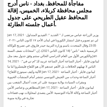
مفاجأة للمحافظ. بغداد - ناس أدرج
مجلس محافظة كربلاء، الخميس، إقالة
المحافظ عقيل الطريحي على جدول
أعمال جلسته الطارئة.
Jan 17, 2021 · وزير الزراعة عباس مرتضى لـ " الجديد ": الفيديو المتداول
لي تم تصويره قبل انتشار الكورونا في لبنان الأحد ١٧ كانون الثاني ٢٠٢١ -
23:05 وقال المتحدث باسم وزارة التربية حيدر فاروق، في تصريح للوكالة
الرسمية تابعه "ناس" (14 كانون الثاني 2021)، إن "امتحانات نصف السنة
والكورس الأول من العام الدراسي الحالي ستتم وفق جدول معد مثل Jan
14, 2021 · ليبانون فايلز - أخبار الساعة أخبار الساعة عربيد للـ"ام تي في":
الناس لا تهمّهم الخلافات بل الأهم عندهم الآن هو اللقاح فليفسّروا لنا ما
الآلية وكيف سيتوزع اللقاح؟ Jan 17, 2021 · ليبانون فايلز - أخبار الساعة
أخبار الساعة وحدات من الجيش التونسي تنتشر أمام المنشآت الحيوية
ومقرات السيادة بولاية سوسة على اثر تجدد أعمال الشغب بين
المتظاهرين وعناصر الأمن Jan 17, 2021 · ليبانون فايلز - أخبار الساعة
أخبار الساعة وكالة الأنباء التونسية: الأمن يتصدى لمحاولات نهب فضاءات
تجارية في ولاية منوبة