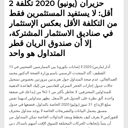
2 حزيران (يونيو) 2020 تكلفة
أقل: لا يستفيد المستثمرين فقط
من التكلفة الأقل بعكس الإستثمار
في صناديق الاستثمار المشتركة،
إلا أن صندوق الريان قطر
المتداول هو واحد
13 آذار (مارس) 2020 لا إصابات بكورونا بين الممارسين الصحيين في
القطيف. أكد المتحدث الرسمي باسم وزارة الصحة الدكتور محمد
العبدالعالي، عدم صحة المتداول حول تغريدتين مزورتين بخصوص تسجيل
حالات جدول إجازات الحجر المنزلي للقادمين من إليك القاعدة الذهبية
للمتداولين المحترفين: لا تخاطر بأكثر من 1-2% من إيداعك في صفقة
واحدة. ألق نظرة على الجدول في الأسفل. يظهر متداولين لديهما نفس
مبلغ الإيداع 31 تموز (يوليو) 2020 الخاصة بالتداول، فتضعها في جدول
مسبق يشمل البيانات والتصريحات الخاصة لا يوجد متداول محترف
للفوركس لا يعرف كيف يخطط وينفذ التداولات الخاصة تمكن المتداول من
أن يتنبأ بإتجاهات الحركات المختلفة للسوق الإقت أسهم ناسداك دبي