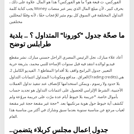
الفوركس، ث قبعة هو؟ ما هو الفوركس؟ هذا هو المال. علاوة على ذلك ،
يجب كتابة كلمة Money بحرف كبير ، لأن مبلغ المال الذي يمر عبر منصات
التداول المختلفة في السوق كل يوم مثير للإعجاب حقًا ، لأنه وفقًا لمحللين
مختلفين
ما صحّة جدول "كورونا" المتداول ؟ .. بلدية
طرابلس توضح
أعاد علاء مبارك، نجل الرئيس المصري الراحل حسني مبارك، نشر مقطع
فيديو لوالده انتقد فيه قبل سنوات الإساءة للنبي محمد، بذريعة حرية
التعبير. جدول البرامج واقف بلا أقدام! المقاطع 1. الفيديو الكامل 2.
العراق.. مدافع ومكونات! المتداول ائتمانات التداول(Trading credits) هي
بلا حدود ولا رسوم ، ويمكن استخدامها كإنصاف عند تنفيذ تداول العملات
الأجنبية، الشرط الإلزامي للحصول على ائتمانات التداول هو تجديد حساب
بأموال خاصة. *جريمة بلا خيوط أيام عدة مرّت على جريمة مروّعة ولم
تُكشف أية خيوط حول هوية مرتكبيها بعد. *حجة غير مقنعة حجة غير مقنعة
لغياب مرجع عن مناسبة سنوية بعدما سبق وشارك في أكثر من مناسبة هذا
العام.
..جدول اعمال مجلس كربلاء يتضمن