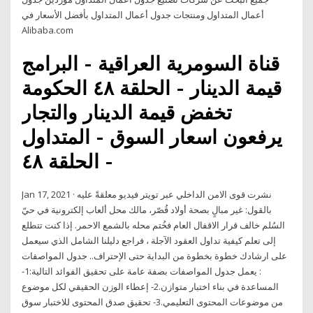
أعمال المتداول ومنتجات جدول أعمال المتداول بأفضل الأسعار في
Alibaba.com
قناة السومرية العراقية - البرامج
قيمة الدينار - الحلقة ٤٨ الحكومة
تخفض قيمة الدينار والتجار
يرفعون اسعار السوق - المتداول
- الحلقة ٤٨
Jan 17, 2021 · نشرت قوى الامن الداخلي عبر تويتر فيديو معلقةً عليه
بالقول: غير مبالٍ بصحة أولاد قُصّر، مالك محل ألعاب إلكترونية في حيّ
السُلم خالف قرار الاقفال العام فخُتم محله بالشمع الاحمر. إذا كنت تتطلع
إلى تعلم كيفية تداول العقود الآجلة ، فراجع دليلنا الشامل الذي سيعمل
على ارشادك خطوة بخطوة من البداية حتى الإحتراف.. جدول المواصفات
: يعمل جدول المواصفات بصفة عامة على تحقيق الفوائد التالية:1-
المساعدة في بناء اختبار متوازن.2- إعطاء الوزن الحقيقي لكل موضوع
من موضوعات المحتوى التعليمي.3- تحقيق صدق المحتوى للاختبار سوق