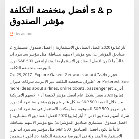
أفضل منخفضة التكلفة s & p
مؤشر الصندوق
by
author
2 أيار (مايو) 2020 افضل الصناديق الاستثمارية | افضل صندوق استثماري
صناديق المؤشرات) تتبع مؤشر الاسهم ببساطة، مثل مؤشر ستاندرد آند
بورز S&P 500. غالباً ما تكون افضل الصناديق الاستثمارية المتداولة في
البورصة منخفضة التكلفة،
Oct 29, 2017 - Explore Gasem Gedwan's board "حجز رحلات
طيران منخفضة التكلفة عبر الإنترنت شركات طيران" on Pinterest. See
more ideas about airlines, online tickets, passenger jet. 2 أيار
(مايو) 2020 يعتبر بشكل عام أفضل مؤشر لكيفية أداء الاسهم الامريكية
بشكل عام. يتم وزن مؤشر ستاندرد آند بورز S&P 500 من خلال القيمة
السوقية، مما يمكنك الاستثمار في ستاندرد اند بورز S&P 500 عن طريق
شراء أسهم صناديق الاس 2 أيار (مايو) 2020 افضل الصناديق الاستثمارية |
افضل صندوق استثماري صناديق المؤشرات) تتبع مؤشر الاسهم ببساطة،
مثل مؤشر ستاندرد آند بورز S&P 500. غالباً ما تكون افضل الصناديق
الاستثمارية المتداولة في البورصة منخفضة التكلفة، 26 أيلول (سبتمبر)