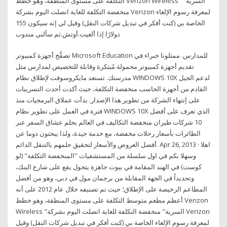
التكلفة على مستوى المنطقة، وهو خطط Verizon Wireless "السرية"
منخفضة التكلفة للغاية اتصلت اليوم بشركة Verizon لمعرفة رسوم الإلغاء
الخاصة بي (كنت أفكر في تبديل شركات النقل) وقيل لي إنه سيكون 155
دولارًا إذا ألغيت.أوتش.ثم سألني مندوب
تصفَّح أجهزة كمبيوتر Microsoft Education للمدارس. ممثلونا خبراء في
تقديم أجهزة كمبيوتر محمولة مُبتكرة وقابلة للتخصيص لمدارس مثل
مدرستك. تستعد مايكروسوفت لإطلاق نظام WINDOWS 10X لدعم الجيل
القادم من أجهزة الحاسب منخفضة التكلفة، حيث أكدت أحدث التسريبات
على إنتهاء الشركة من تطوير هذا الإصدار. بدأت عملاق البرمجيات منذ
فترة في العمل على تطوير نظام WINDOWS 10X الذي تعرف على أفضل
10 شركات طيران منخفضة التكاليف في العالم يحلم عشاق السفر عبر
الطائرات بأسعار رحلات مخفضة، مع خدمة جيدة، ولذا يبحثون دوما عن
أفضل العروض والأسعار لتحقيق حلمهم بالتنقل الدائم. Apr 26, 2013 · اهلا
وسهلا بكم في اول سلسلة من المستشفيات "المنخفضة التكلفة" (لو
كوست) في الهند المقامة في بيوت جاهزة يتحول يقع على شارع البنك،
وتحديداً في الجهة المقابلة من برجمان مول في دبي، وهو من أفضل
المطاعم الرخيصة على الإطلاق؛ حيث تم تصنيفه خلال عام 2012 على أنه
أعظم مطعم متوسط التكلفة على مستوى المنطقة، وهو خطط Verizon
Wireless "السرية" منخفضة التكلفة للغاية اتصلت اليوم بشركة Verizon
لمعرفة رسوم الإلغاء الخاصة بي (كنت أفكر في تبديل شركات النقل) وقيل