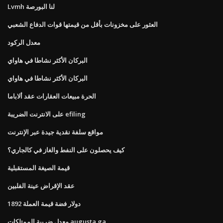
Lvmh لنا البورصة
العثور على مخزونات بأقل من قيمتها قوات الدفاع الشعبي
معدل الركود
البركان الأكثر نشاطا في هاواي
البركان الأكثر نشاطا في هاواي
الحرة مبيعات العقارات عقد ألاباما
على الانترنت الضريبة efiling
مواقع سلفة نقدية جيدة عبر الإنترنت
كيف يحصلون على النفط والغاز في كالجاري؟
قيمة الصيغة المستقبلية
عقد الإقراض عينة الفلبين
1892 دولار فضة قيمة العملة
معدل ضريبة الممتلكات augusta ga