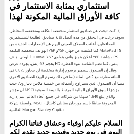
استثماري بمثابة الاستثمار في
كافة الأوراق المالية المكونة لهذا
إذا كنت تبحث عن صناديق استثمار منخفضة التكلفة ومنخفضة المخاطر،
سوف ترغب في التحقق من هذه أفضل ثلاثة صناديق الطليعة للمستثمرين
المحافظين. أعلنت العملاق الصيني اليوم عن الإصدارات الجديدة من
الهواتف منخفضة التكلفة Y6P وY5P، كما كشفت عن جهاز MatePad T8
اللوحي. هاتف Huawei Y6P اعلان يتميز هاتف هواوي Y6P بشاشة IPS
بحجم 6.3 إنش، بجودة عرض HD بلس، كما تضم الشاشة نتوء القطرة
وقال إن الصندوق سيتميز برسوم إدارية منخفضة لن تتجاوز 0,875 في
المائة مقارنة مع 2 في المائة (بما في ذلك رسوم البيع) للصناديق الأخرى
مبينا أن الصندوق الذي سيتراوح رأسماله بين خمسة ملايين دينار و75 حيث
ان مؤشر MSCI مؤشرًا لسوق الأوراق المالية المرتبط بالقيمة السوقية
والذي يبلغ 1.649 سهمًا من شركات في جميع أنحاء العالم، تتم إدارته
بواسطة شركة MSCI ، المعروفة سابقًا باسم مورجان ستانلي كابيتال
العالمية Morgan Stanley Capital
السلام عليكم اوفياء وعشاق قناتنا الكرام
اليوم في يوم جديد وفيديو جديد نقدم لكم