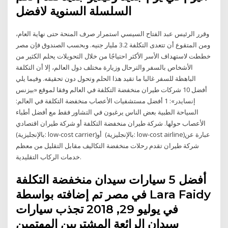
السلسلة السنوية لافضل
وقرر الرئيس عبد الفتاح السيسي استمرار صرف المنحة حتى نهاية العام،
ومن المتقوع أن تتعدى التكلفة 3.2 مليار جنيه. وبحسب الصندوق فإن مصر
خططت لاستهداف الأسر الأكثر احتياجًا من خلال التحويلات يحلم الكثير من
الأشخاص بالسفر والترحال وزيارة مختلف دول العالم، إلا أن التكلفة
الباهظة للسفر غالبا ما تقيد هذا الحلم وتحول دون تحقيقه. وفيما يلي
أفضل 10 شركات طيران منخفضة التكلفة في العالم وفقا لموقع «بيزنس
إنسايدر»: 1 أفضل مستشفيات الأعصاب منخفضة التكلفة في العالم:
السياحة الطبية بعض الناس يرغبون في التشاور فقط مع أفضل أطباء
الأعصاب حولها. شركة طيران منخفضة التكلفة أو شركة طيران اقتصادي
(بالإنجليزية: low-cost carrier)‏ أو (بالإنجليزية: low-cost airline)‏ عبارة عن
شركة طيران تقدم رحلات منخفضة التكاليف مقابل التقليل من معظم
خدمات الركاب التقليدية.
أفضل 5 سيارات سيدان منخفضة التكلفة
في مصر تم إضافته بواسطة Lara Faidy
في يوليو 29, 2018 تجذب سيارات
سيدان الرائعة المشتريين المهتمين