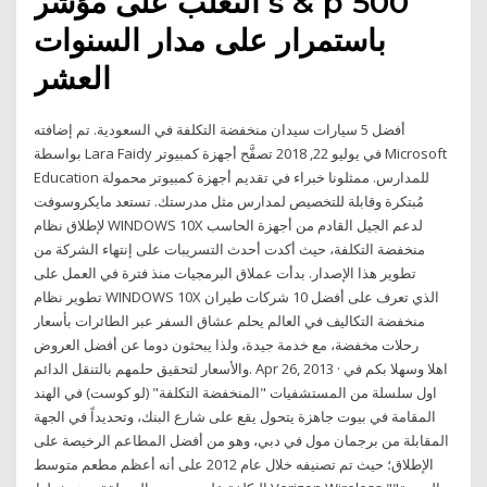
التغلب على مؤشر s & p 500
باستمرار على مدار السنوات
العشر
أفضل 5 سيارات سيدان منخفضة التكلفة في السعودية. تم إضافته
بواسطة Lara Faidy في يوليو 22, 2018 تصفَّح أجهزة كمبيوتر Microsoft
Education للمدارس. ممثلونا خبراء في تقديم أجهزة كمبيوتر محمولة
مُبتكرة وقابلة للتخصيص لمدارس مثل مدرستك. تستعد مايكروسوفت
لإطلاق نظام WINDOWS 10X لدعم الجيل القادم من أجهزة الحاسب
منخفضة التكلفة، حيث أكدت أحدث التسريبات على إنتهاء الشركة من
تطوير هذا الإصدار. بدأت عملاق البرمجيات منذ فترة في العمل على
تطوير نظام WINDOWS 10X الذي تعرف على أفضل 10 شركات طيران
منخفضة التكاليف في العالم يحلم عشاق السفر عبر الطائرات بأسعار
رحلات مخفضة، مع خدمة جيدة، ولذا يبحثون دوما عن أفضل العروض
والأسعار لتحقيق حلمهم بالتنقل الدائم. Apr 26, 2013 · اهلا وسهلا بكم في
اول سلسلة من المستشفيات "المنخفضة التكلفة" (لو كوست) في الهند
المقامة في بيوت جاهزة يتحول يقع على شارع البنك، وتحديداً في الجهة
المقابلة من برجمان مول في دبي، وهو من أفضل المطاعم الرخيصة على
الإطلاق؛ حيث تم تصنيفه خلال عام 2012 على أنه أعظم مطعم متوسط