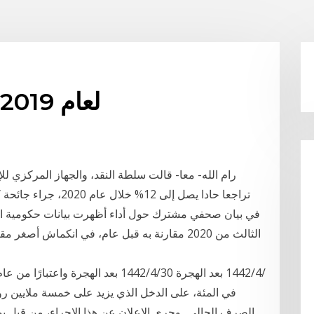
معدل ضريبة ltcg لعام 2019-20
رام الله- معا- قالت سلطة النقد، والجهاز المركزي لل
تراجعا حادا يصل إلى 2
الثالث من 2020 مقارنة به قبل عام، في انكماش أص
الصرف الحالي.. وجرى الإعلان عن هذا الإجراء، من قبل ب