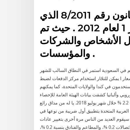
قانون ضريبة الدخل: نظم بقانون رقم 8/2011 الذي
أصبح حيز التنفيذ في شهر 1 لعام 2012 . حيث تم
ل الأشخاص والشركات
والمؤسسات .
م في السعودية استمر في النطاق السالب للشهر
عار ا يمكن للتجّار استخدام مركز الدفعات لضبط
مستخدمون في كندا والولايات المتحدة، كما يمكنهم
وروبي وألبانيا كشفت بيانات الهيئة العامة للإحصاء
عن ارتفاع معدّل التضخم بالمملكة العربية السعودية عند 2.2 % خلال شهر يوليو 2018. يا له من مذاق رائع
لعربية المتحدة بتطبيق أول ضريبة من نوعها في
، سيقوم العديد من الناس مرة أخرى بتغيير عادات
وشهد معدل التضخم الشهري ارتفاع التبغ 0.4 %، والاتصالات 0.2 %، والمطاعم والفنادق بنسبة 0.2 %،