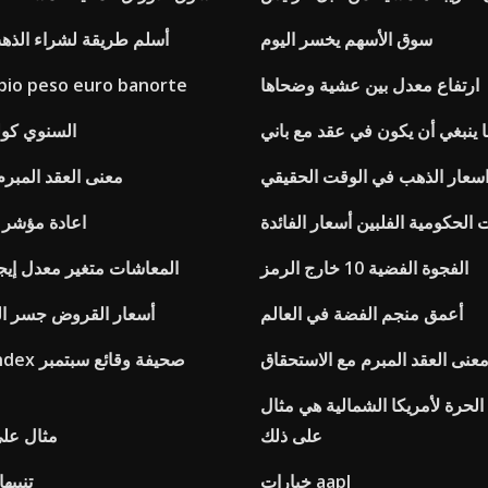
سوق الأسهم يخسر اليوم
أسلم طريقة لشراء الذهب
ارتفاع معدل بين عشية وضحاها
bio peso euro banorte
 ينبغي أن يكون في عقد مع باني
تاريخ ipc السنوي 
سعار الذهب في الوقت الحقيقي
معنى العقد المبرم
 الحكومية الفلبين أسعار الفائدة
اعادة مؤشر 
الفجوة الفضية 10 خارج الرمز
المعاشات متغير معدل إيج
أعمق منجم الفضة في العالم
أسعار القروض جسر الم
عنى العقد المبرم مع الاستحقاق
orld index
 الحرة لأمريكا الشمالية هي مثال
على ذلك
مثال على
خيارات aapl
تنبيه