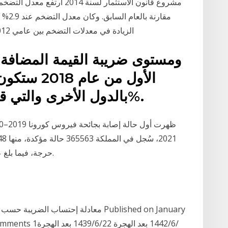
الزيادة في معدلات التضخم بين عامي 2012م و 2013م نتيجة ارتفاع معدل تضخم مجموعة
ومستوى ضريبة القيمة المضافة ا
الأول من ع
بالدول الأخرى والتي قد تصل فيها الضريبة إلى 25%.
حرجة، فيما بلغ عدد حالات الشفاء 357177 حالة، والوفيات 6338.
26, 2019 January 26, 2019 • 23 Likes • 4 Comments 1‏‏/6‏‏/1442 بعد الهجرة 22‏‏/6‏‏/1439 بعد الهجرة