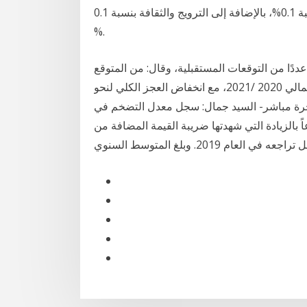
والسلع والخدمات المتنوعة 0.2 %، والملابس والأحذية بنسبة 0.1%، بالإضافة إلى الترويج والثقافة بنسبة 0.1
%.
دًا من التوقعات المستقبلية، وقال: من المتوقع
تحقيق معدل نمو اقتصادي ما بين 2.8% إلى 4% في العام المالي 2020 /2021، مع انخفاض العجز الكلي لنحو
 المحلي الإجمالي 4‏‏/6‏‏/1442 بعد الهجرة مباشر- السيد جمال: سجل معدل التضخم في
ة السعودية ارتفاعاً خلال عام 2020؛ مدفوعاً بالزيادة التي شهدتها ضريبة القيمة المضافة من