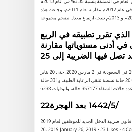
مشروع قانون الاستثمار لسنة 2014 ارتفع معدل التضخم العام في المملكة بنسبة 3.35% في عام 2013م
مقارنة بالعام السابق. وكان معدل التضخم عند 2.9% في عام 2012م مقارنة بعام 2011م، وجاءت هذه
لذي تقرر تطبيقه في الربع
ام 2018 ستكون في أدنى مستوياتها مقارنة
ظهرت أول حالة إصابة بجائحة فيروس كورونا 2019–20 في السعودية في 2 مارس 2020. حتى 20 يناير
2021، سُجل في المملكة 365563 حالة مؤكدة، منها 2048 حالة نشطة تتلقى الرعاية الطبية، و331 حالة
22‏‏/5‏‏/1442 بعد الهجرة
معادلة إحتساب الضريبة حسب قانون ضريبة الدخل الجديد للموظفين لعام 2019 Published on January