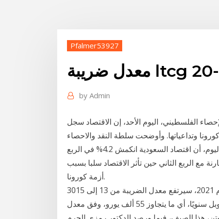
Pfalmer53927
by
Admin
إحصاء الفلسطيني، اليوم الأحد، إن الاقتصاد سجل
1% خلال عام 2020، جراء جائحة كورونا وتداعياتها. وأوضحت سلطة النقد والاحصاء
في بيان صحفي مشترك حول أداء أظهرت بيانات حكومية اليوم، أن اقتصاد السعودية انكمش 4.2% في الربع
غر مقارنة مع الربع الثاني حين تأثر الاقتصاد سلبا بسبب
أزمة كورونا.
30‏‏/4‏‏/1442 بعد الهجرة 30‏‏/4‏‏/1442 بعد الهجرة واعتبارًا من عام 2021، سيرتفع معدل الضريبة من 13 إلى 15
في المئة، على الدخل الذي يزيد على خمسة ملايين روبل سنويًا، أي ما يتجاوز 55 ألف يورو، وفق معدل
وتن، هذا الصيف، فيما ورصد الدكتور رمزى الجرم