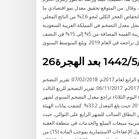
، وقال: من المتوقع تحقيق معدل نمو اقتصادي ما
بين 2.8% إلى 4% في العام المالي 2020 /2021، مع انخفاض العجز الكلي لنحو 2.6% من الناتج المحلي
السيد جمال: سجل معدل التضخم في المملكة العربية السعودية
ارتفاعاً خلال عام 2020؛ مدفوعاً بالزيادة التي شهدتها ضريبة القيمة المضافة من 5% إلى 15% في النصف
العام 2019. وبلغ المتوسط السنوي
عد الهجرة
تقرير التضخم للربع الأول لعام 2018م: تقرير التضخم للربع الرابع لعام 2017م: 07/02/2018: تقرير التضخم
للربع الرابع لعام 2017م: تقرير التضخم للربع الثالث لعام 2017م: 06/11/2017: تقرير التضخم للربع الثالث
إحصاء اليوم الثلاثاء تراجع معدل التضخم السنوى لشهر
سبتمبر 2017 حيث سجل 32.9%، مقارنة بشهر أغسطس 2017 حيث بلغ المعدل 33.2%. كشفت بيانات الهيئة
النطاق السالب للشهر الرابع على التوالي، حيث
ريبة مبيعات السلع والخدمات في منطقة العقبة
الاقتصادية الخاصة مسودة القوائم الاسترشادية لجداول الإعفاءات الاستثمارية بموجب المادة (15) من