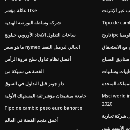
 عبر الإنترنت
عائلة مؤشر ftse
Tipo de cam
شركة وساطة البورصة الهندية
كولومبيا
ساعات التداول الاتحاد الأوروبي جيلونج
 مع الاستحقاق
ما هو سعر nymex الحالي لبرميل النفط
صناديق الصباح
أفضل نظام تداول سلخ فروة الرأس
ابيات وسلبيات
الفضة هي سبيكة من
ملكة المتحدة
داو جونز قبل التداول في السوق
Msci w صحيفة وقائع سبتمبر
جامعة ميشيجان مؤشر ثقة المستهلك الأولية
2020
Tipo de cambio peso euro banorte
 شركة تجارية
أعمق منجم الفضة في العالم
ات الأسهم بنس