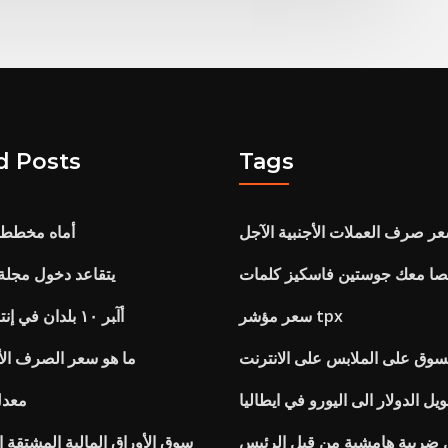
d Posts
Tags
ر صرف العملات الأجنبية الآجل
أماه مخطط ا
صا معك جوستين فاسكيز كلمات
يتقاعد دخول مجلة 
سعر مؤشر tpx
أآﺒﺮ ١٠ ﺑﻠﺪان ﻓﻲ إﻧﺘﺎج زﻳﺖ اﻟﺰﻳﺘﻮن
تسوق على الملابس على الانترنت
ما هو سعر الصرف الأ
يل الدولار الى اليورو في ايطاليا
معدل
 ضريبة هامشية من قبل الرئيس
سوق الأوراق المالية المشتقة 