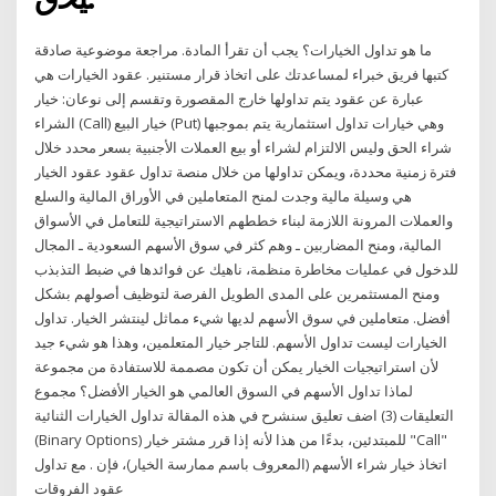
ما هو تداول الخيارات؟ يجب أن تقرأ المادة. ️مراجعة موضوعية صادقة
كتبها فريق خبراء لمساعدتك على اتخاذ قرار مستنير. عقود الخيارات هي
عبارة عن عقود يتم تداولها خارج المقصورة وتقسم إلى نوعان: خيار
الشراء (Call) خيار البيع (Put) وهي خيارات تداول استثمارية يتم بموجبها
شراء الحق وليس الالتزام لشراء أو بيع العملات الأجنبية بسعر محدد خلال
فترة زمنية محددة، ويمكن تداولها من خلال منصة تداول عقود عقود الخيار
هي وسيلة مالية وجدت لمنح المتعاملين في الأوراق المالية والسلع
والعملات المرونة اللازمة لبناء خططهم الاستراتيجية للتعامل في الأسواق
المالية، ومنح المضاربين ـ وهم كثر في سوق الأسهم السعودية ـ المجال
للدخول في عمليات مخاطرة منظمة، ناهيك عن فوائدها في ضبط التذبذب
ومنح المستثمرين على المدى الطويل الفرصة لتوظيف أصولهم بشكل
أفضل. متعاملين في سوق الأسهم لديها شيء مماثل لينتشر الخيار. تداول
الخيارات ليست تداول الأسهم. للتاجر خيار المتعلمين، وهذا هو شيء جيد
لأن استراتيجيات الخيار يمكن أن تكون مصممة للاستفادة من مجموعة
لماذا تداول الأسهم في السوق العالمي هو الخيار الأفضل؟ مجموع
التعليقات (3) اضف تعليق سنشرح في هذه المقالة تداول الخيارات الثنائية
(Binary Options) للمبتدئين، بدءًا من هذا لأنه إذا قرر مشتر خيار "Call"
اتخاذ خيار شراء الأسهم (المعروف باسم ممارسة الخيار)، فإن . مع تداول
عقود الفروقات