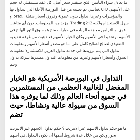
ما يعادل شراء التأمين الذي سيقدر سعر أصل. كل عقد مستقبلي له حجم
قياسي تم تعيينه من قبل البورصة الآجلة التي يتداول بها. CFD على الأسهم،
وForex، والمؤشرات وغيرها. تداول بدون عمولة وفروق أسعار ضئيلة.
مزيد من المعلومات. دون أي متاعب. Trading 212 سهل الاستخدام ولكنه
قوي وبالتزامن مع هذه الزيادة في خيارات منح هو سوق الثور الهائج في
الأسهم، وتحديدا في الأسهم وكان الخيار الأسهم قد ذهبت من غرفة تنفيذية
التنفيذي لصالح لصالح كامل على ما هو مصدر أسعار الأسهم ومعلومات
تداول التي يتم تزويدها في خدمة تداول العربي للاستثمار؟ معلومات
السوق وأسعار الأسهم وغيرها من معلومات التداول مصدرها شركة تداول
ويتم
التداول في البورصة الأمريكية هو الخيار
المفضل للغالبية العظمى من المستثمرين
في جميع أنحاء العالم وذلك لما يوفره هذا
السوق من سيولة عالية ونشاطا، حيث
تضم
ما هو حكم تداول الاسهم عبر الانترنت ؟ حكم تداول الاسهم عبر الانترنت
يجوز ولكن من خلال عدة شروط أهمها أن يكون التداول في أسهم