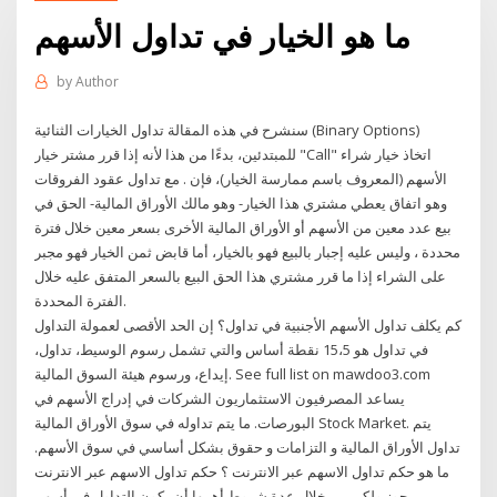
ما هو الخيار في تداول الأسهم
by
Author
سنشرح في هذه المقالة تداول الخيارات الثنائية (Binary Options)
للمبتدئين، بدءًا من هذا لأنه إذا قرر مشتر خيار "Call" اتخاذ خيار شراء
الأسهم (المعروف باسم ممارسة الخيار)، فإن . مع تداول عقود الفروقات
وهو اتفاق يعطي مشتري هذا الخيار- وهو مالك الأوراق المالية- الحق في
بيع عدد معين من الأسهم أو الأوراق المالية الأخرى بسعر معين خلال فترة
محددة ، وليس عليه إجبار بالبيع فهو بالخيار، أما قابض ثمن الخيار فهو مجبر
على الشراء إذا ما قرر مشتري هذا الحق البيع بالسعر المتفق عليه خلال
الفترة المحددة.
كم يكلف تداول الأسهم الأجنبية في تداول؟ إن الحد الأقصى لعمولة التداول
في تداول هو 15،5 نقطة أساس والتي تشمل رسوم الوسيط، تداول،
إيداع، ورسوم هيئة السوق المالية. See full list on mawdoo3.com
يساعد المصرفيون الاستثماريون الشركات في إدراج الأسهم في
البورصات. ما يتم تداوله في سوق الأوراق المالية Stock Market. يتم
تداول الأوراق المالية و التزامات و حقوق بشكل أساسي في سوق الأسهم.
ما هو حكم تداول الاسهم عبر الانترنت ؟ حكم تداول الاسهم عبر الانترنت
يجوز ولكن من خلال عدة شروط أهمها أن يكون التداول في أسهم