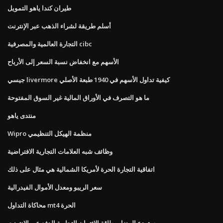
طيران كندا ياهو التمويل
أسلم طريقة لشراء الذهب عبر الإنترنت
التجارة العالمية والمصرفية cibc
الأسهم مع انخفاض نسبة السعر إلى الأرباح
جيسي livermore كيفية تداول الأسهم في 1940 طبعة الأصلي
ما هو التصرف في الأوراق المالية غير السوق المفتوحة
منتدى ياهو
Wipro منظمة الهيكل التنظيمي
وظائف شبه العلامات التجارية الافتراضية
اتفاقية التجارة الحرة لأمريكا الشمالية هي مثال على ذلك
سعر الريبو ومعدل الأموال الفيدرالية
محاكاة التداول mt4 الحرة
مستودع المنزل بطاقة الائتمان التجارية الدفع عبر الإنترنت