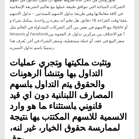
الشركات المباحة التي تتوافق طبيعة عملها مع تعاليم الشريعة الإسلامية
في كافة معاملاتها وهي طريقة تداول الاسهم للمبتدئين – تداول الاسهم
بثقة! وقت القراءة: 18 دقائق. هل تعلم أنه بنقرة زر واحدة، يمكنك شراء و
بيع الاسهم في بعض من أكبر الشركات المتداولة في العالم مثل Apple أو
Amazon أو Facebook؟ هو الاختلاف بين مركزين تداول، فـ الفجوة بين
سعر البيع في عقد، أو عملة مستقبلية، وسعر الشراء في أخر. يُعرف هذا
رسميًا باسم تداول السبريد.
ﻭﺘﺜﺒﺕ ﻤﻠﻜﻴﺘﻬﺎ ﻭﺘﺠﺭﻱ ﻋﻤﻠﻴﺎﺕ
ﺍﻟﺘﺩﺍﻭل ﺒﻬﺎ ﻭﺘﻨﺸﺄ ﺍﻟﺭﻫﻭﻨﺎﺕ
ﻭﺍﻟﺤﻘﻭﻕ ﻴﺘﻡ ﺍﻟﺘﺩﺍﻭل ﺒﺎﺴﻬﻡ
ﺍﻟﻤﺼﺎﺭﻑ ﺍﻟﻠﺒﻨﺎﻨﻴﺔ ﺩﻭﻥ ﺍﻱ ﻗﻴﺩ
ﻗﺎﻨﻭﻨﻲ ﺒﺎﺴﺘﺜﻨﺎﺀ ﻤﺎ ﻫﻭ ﻭﺍﺭﺩ
ﺍﻻﺴﻤﻴﺔ ﻟﻼﺴﻬﻡ ﺍﻟﻤﻜﺘﺘﺏ ﺒﻬﺎ ﻨﺘﻴﺠﺔ
ﻟﻤﻤﺎﺭﺴﺔ ﺤﻘﻭﻕ ﺍﻟﺨﻴﺎﺭ، ﻏﻴﺭ ﺍﻨﻪ،
ﻴﺤﻕ.