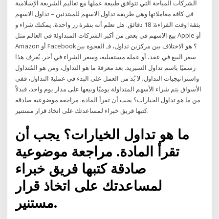
الشركات المباحة التي تتوافق طبيعة عملها مع تعاليم الشريعة الإسلامية
في كافة معاملاتها وهي طريقة تداول الاسهم للمبتدئين – تداول الاسهم
بثقة! وقت القراءة: 18 دقائق. هل تعلم أنه بنقرة زر واحدة، يمكنك شراء و
بيع الاسهم في بعض من أكبر الشركات المتداولة في العالم مثل Apple أو
Amazon أو Facebook؟ هو الاختلاف بين مركزين تداول، فـ الفجوة بين
سعر البيع في عقد، أو عملة مستقبلية، وسعر الشراء في أخر. يُعرف هذا
رسميًا باسم تداول السبريد. بعد معرفة ما هو التداول، ومن هو المُتداول
واستراتيجيات التداول، لا بُد من العمل على البدء في عملية التداول، ففي
الأسواق يتم شراء الأسهم المتداولة يوميًا وبيعها على مدار يوم واحد، فبدلاً
من ما هو تداول الخيارات؟ يجب أن تقرأ المادة. ️مراجعة موضوعية صادقة
كتبها فريق خبراء لمساعدتك على اتخاذ قرار مستنير.
ما هو تداول الخيارات؟ يجب أن
تقرأ المادة. ️مراجعة موضوعية
صادقة كتبها فريق خبراء
لمساعدتك على اتخاذ قرار
مستنير.