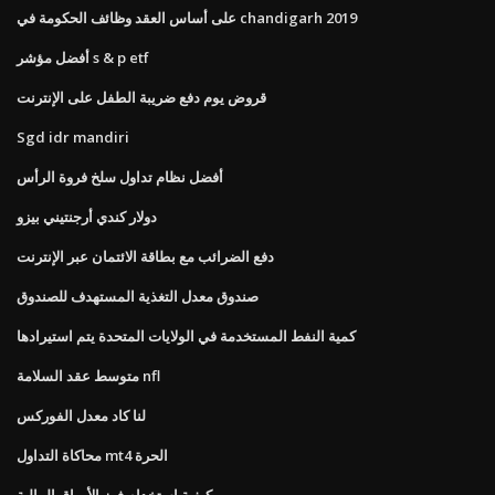
على أساس العقد وظائف الحكومة في chandigarh 2019
أفضل مؤشر s & p etf
قروض يوم دفع ضريبة الطفل على الإنترنت
Sgd idr mandiri
أفضل نظام تداول سلخ فروة الرأس
دولار كندي أرجنتيني بيزو
دفع الضرائب مع بطاقة الائتمان عبر الإنترنت
صندوق معدل التغذية المستهدف للصندوق
كمية النفط المستخدمة في الولايات المتحدة يتم استيرادها
متوسط ​​عقد السلامة nfl
لنا كاد معدل الفوركس
محاكاة التداول mt4 الحرة
كيفية استخدام فرز الأوراق المالية