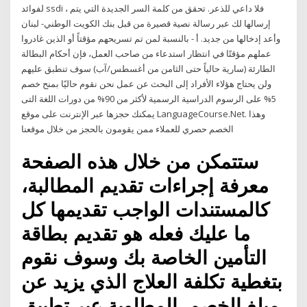
لفوائد ssdi ، فلا داعي للذعر. تحقق من كلمة السر الجديدة التي يتم
إرسالها لك عبر رسالة نصية قصيرة من قبل بنك الكويت الوطني- لبنان
وأعد إدخالها من جديد. أ - بالنسبة لمن تم تسريحهم مؤقتاً أو الذين غادروا
عملهم مؤقتًا في انتظار استدعاء من صاحب العمل، فإن أحكام البطالة
الطارئة (سارية حالياً حتى الثامن من أغسطس/آب) سوف تنطبق عليهم
ولن يحتاج هؤلاء الأفراد إلى البحث عن عمل نحن نقوم حاليًا بمنح خصم
5% على الرسوم الدراسية الرسمية لأكثر من 90% من دورات اللغة التى
يمكنك حجزها عبر الإنترنت على موقع LanguageCourse.Net. وهذا
الخصم حصري للعملاء ممن يقومون بالحجز من خلال موقعنا
ستتمكن من خلال هذه الصفحة
معرفة إجراءات تقديم المطالبة،
كالمستندات الواجب تقديمها كل
ما عليك فعله هو تقديم بطاقة
التأمين الخاصة بك وسوف نقوم
بتغطية تكلفة العلاج الذي يزيد عن
مبلغ الخصم. المطلوبة عبر تطبيق