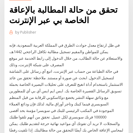
تحقق من حالة المطالبة بالإعاقة
الخاصة بي عبر الإنترنت
by
Publisher
في ظل ارتفاع معدل حوادث الطرق في المملكة العربية السعودية، فإنه
يمكن للمواطن والمقيم تسجيل مطالبة تكافل الراجحي 1442هـ،
والاستعلام عن حالة الطالب، من خلال الدخول إلى رابط الخدمة عبر موقع
المصرف على شبكة الإنترنت، وذلك
في حالة الطباعة من حساب عبر الإنترنت، اتبع أي رسائل على الشاشة
لتسجيل الدخول. ابحث عن صورة أو مستند. ملاحظة: تحقق من عائد
الاستثمار باستخدام أداة انغيج للتعرف على تحليلات البصيرة الخاصة بحملة
تسويق الرسائل القصيرة الخاصة بك. ايس ايم ايس أي بي أي للمطورين
مع وثائق سهلة النشر يخضع دوكاسكوبي للرقابة من قبل المنظم
السويسري فينما كبنك وتاجر أوراق مالية. لذلك فإن ودائع العملاء
الموجودة في المكتب الرئيسي للبنك في سويسرا مؤمنة بحد أقصى
100000 فرنك سويسري لكل عميل. تحقق من أنهم تلقوا طلبك
والسجلات. لا تريد أن تفوتك أي مواعيد نهائية حرجة لتقديم طلبك. يمكن
لمحامي الإعاقة الخاص بك أيضًا التحقق من حالة مطالبتك. إذا تلقيت رفضًا