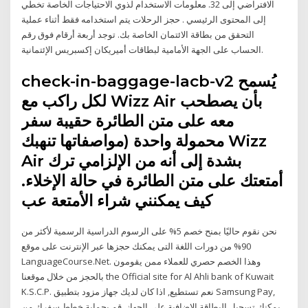
الافتراضي إلى 32. معلومات الاستخدام لذوي الاحتياجات الخاصة تخطي
إلى المحتوى الرئيسي . حجز الرحلات يتم استخدامه فقط أثناء عملية
التحقق من بطاقة الائتمان الخاصة بك. توجد أربعة أرقام فوق رقم
الحساب على الجهة الأمامية لبطاقات أميريكان إكسبريس الإئتمانية.
check-in-baggage-lacb-v2 يُسمح
لكل راكب مع Wizz Air بأن يصطحب
معه على متن الطائرة حقيبة سفر
محمولة واحدة (مواصفاتها تنهبك Wizz
Air بشدة إلى أنه من الإلزامي ترك
أمتعتك على متن الطائرة في حالة الإخلاء.
كيف يمكنني شراء الأمتعة عب
نحن نقوم حاليًا بمنح خصم 5% على الرسوم الدراسية الرسمية لأكثر من
90% من دورات اللغة التى يمكنك حجزها عبر الإنترنت على موقع
LanguageCourse.Net. وهذا الخصم حصري للعملاء ممن يقومون
بالحجز من خلال موقعنا the Official site for Al Ahli bank of Kuwait
K.S.C.P. نعم تستطيع, اذا كان لديك جهاز مزود بتطبيق Samsung Pay,
يمكنك تسجيل البطاقة الإضافية على الجهاز. قم بحماية خطط سفرك من