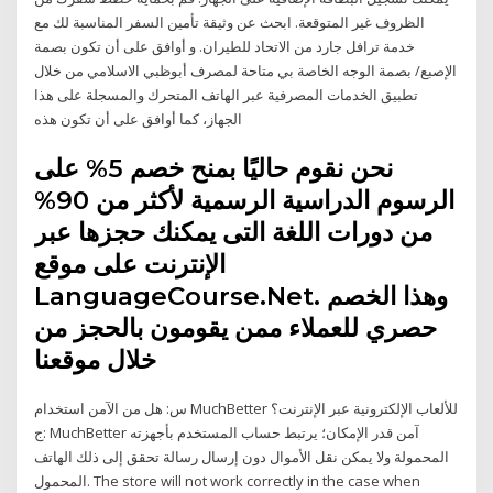
الظروف غير المتوقعة. ابحث عن وثيقة تأمين السفر المناسبة لك مع
خدمة ترافل جارد من الاتحاد للطيران. و أوافق على أن تكون بصمة
الإصبع/ بصمة الوجه الخاصة بي متاحة لمصرف أبوظبي الاسلامي من خلال
تطبيق الخدمات المصرفية عبر الهاتف المتحرك والمسجلة على هذا
الجهاز، كما أوافق على أن تكون هذه
نحن نقوم حاليًا بمنح خصم 5% على
الرسوم الدراسية الرسمية لأكثر من 90%
من دورات اللغة التى يمكنك حجزها عبر
الإنترنت على موقع
LanguageCourse.Net. وهذا الخصم
حصري للعملاء ممن يقومون بالحجز من
خلال موقعنا
س: هل من الآمن استخدام MuchBetter للألعاب الإلكترونية عبر الإنترنت؟
ج: MuchBetter آمن قدر الإمكان؛ يرتبط حساب المستخدم بأجهزته
المحمولة ولا يمكن نقل الأموال دون إرسال رسالة تحقق إلى ذلك الهاتف
المحمول. The store will not work correctly in the case when