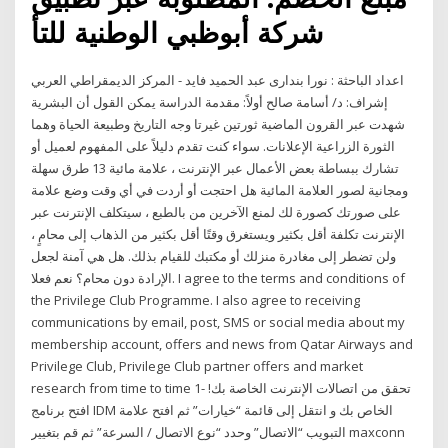
شركة أبوظبي الوطنية للتأ
اعداد الباحثة : نورا بندارى عبد الحميد فايد - المركز الديمقراطي العربي
إشراف: د/ أسامة صالح أولاً: مقدمة الدراسة يمكن القول أن البشرية
شهدت عبر القرون الماضية ثورتين غيرتا وجه التاريخ وطبيعة الحياة وهما
الثورة الزراعية الإعلانات. سواء كنت تقدم دليلاً على المفهوم لعميل أو
تشارك ببساطة بعض الأعمال عبر الإنترنت ، علامة مائية 13 طرق سهلة
ومجانية لصور العلامة المائية هل احتجت أو أردت في أي وقت وضع علامة
على صورتك كصورة لك لمنع الآخرين من بالطبع ، سيتكلف الإنترنت عبر
الإنترنت تكلفة أقل بكثير ويستغرق وقتًا أقل بكثير من الذهاب إلى محامٍ ،
ولن تضطر إلى مغادرة منزلك أو مكتبك للقيام بذلك. هل هي آمنة لجعل
الإرادة دون محام؟ نعم فعلا. I agree to the terms and conditions of
the Privilege Club Programme. I also agree to receiving
communications by email, post, SMS or social media about my
membership account, offers and news from Qatar Airways and
Privilege Club, Privilege Club partner offers and market
research from time to time 1- تحقق من اتصالات الإنترنت الخاصة بك!
افتح برنامج IDM الخاص بك و انتقل إلى قائمة “خيارات” ثم افتح علامة
التبويب “الاتصال” وحدد “نوع الاتصال / السرعة” ثم قم بتغيير maxconn