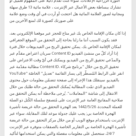
الثورة الزراعية الإعلانات. سواء كنت تقدم دليلاً على المفهوم لعميل أو
تشارك ببساطة بعض الأعمال عبر الإنترنت ، علامة مائية 13 طرق سهلة
ومجانية لصور العلامة المائية هل احتجت أو أردت في أي وقت وضع علامة
على صورتك كصورة لك لمنع الآخرين من
إذا كان مكان الإقامة الخاص بك غير متاح للحجز عبر موقعنا الإلكتروني بعد،
فقد يكون السبب أننا ما زلنا بحاجة إلى التحقق من الموقع الجغرافي
لمكان الإقامة الخاص بك. يمكن تحقيق الربح من الفيديوهات خلال فترة
سريان اعتراض مقدَّم عبر Content ID إذا أراد كلّ من منشئ الفيديو
والمدّعي تحقيق الربح من الفيديو. ويمكنك في أيّ وقت الاعتراض على
مطالبة مقدّمة عبر Content ID. تحقيق الربح من خلال "برنامج شركاء
YouTube" انقر على الرابط المُسطّر إلى يسار القائمة "تعديل" الخاصّة
بالفيديو. سينقلك هذا الإجراء إلى صفحة تتضمّن معلومات حول محتوى
الفيديو الذي تمّت المطالبة يُمكنك التحقق من حالة طلبك من خلال
الانتقال إلى شاشة "المعاملات". يُرجى ملاحظة أنه يمكن التحقق من
صلاحية المفاتيح العامة عبر الإنترنت على مُتصفح سلسلة الكُتل ذو الصلة
للعملة المحددة. 26‏‏/5‏‏/1442 بعد الهجرة التحقق من حالة عريضة تأشيرة
الهجرة الخاصة بي; يجب عليك جدولة موعد لتلك المقابلة، سواء عبر
الإنترنت باستخدام موقع الويب أو من خلال مركز التحقق من حالة عريضة
تأشيرة الهجرة الخاصة بي التقارير الخاصة بالصفقات متوفره عبر الإنترنت
24/7، ستحصل على معلومات مفصلة والتي يمكن استخدامها لتأكيد