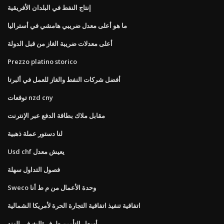
إنتاج النفط في البلدان الأفريقية
ما هو أعلى معدل ضريبي هامشي في أستراليا
أعلى معدلات ضريبة الغاز من قبل الدولة
Prezzo platino storico
أفضل شركات النفط والغاز للعمل في ألبرتا
توقعات nzd cny
مقابل ملاك بطاقة الدفع عبر الإنترنت
لنا دستور عملة ذهبية
Usd chf يعيش معدل
فصول التداول سهلة
Sweco وحدة الأعمال من م ط أنا
اتفاقية تنفيذ اتفاقية التجارة الحرة لأمريكا الشمالية
أسعار التأمين طرف ثالث في الهند