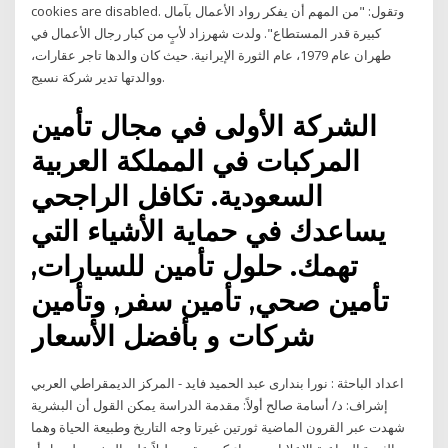
cookies are disabled. وتقول: "من المهم أن يفكر رواد الأعمال بآمال
كبيرة قدر المستطاع". ولدت شهرزاد لأبٍ من كبار رجال الأعمال في
طهران عام 1979، عام الثورة الإيرانية. حيث كان والدها تاجر عقارات،
ووالدتها تدير شركة نسيج.
الشركة الأولى في مجال تأمين
المركبات في المملكة العربية
السعودية. تكافل الراجحي
يساعدك في حماية الأشياء التي
تهمك. حلول تأمين للسيارات,
تأمين صحي, تأمين سفر, وتأمين
شركات و بأفضل الأسعار
اعداد الباحثة : نورا بندارى عبد الحميد فايد - المركز الديمقراطي العربي
إشراف: د/ أسامة صالح أولاً: مقدمة الدراسة يمكن القول أن البشرية
شهدت عبر القرون الماضية ثورتين غيرتا وجه التاريخ وطبيعة الحياة وهما