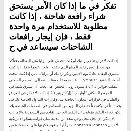
تفكر في ما إذا كان الأمر يستحق
شراء رافعة شاحنة ، إذا كانت
مطلوبة للاستخدام مرة واحدة
فقط ، فإن إيجار رافعات
الشاحنات سيساعد في ح
إذا كنت لا تزال تتلقى راتبك أو كنت تحصل على مزايا مثل البطالة ، فتأكد
من تعديل ليس فقط المبلغ الذي تنفقه ، ولكن عندما تنفق. إذا كنت
تشتري البقالة عادةً يوم الإثنين ولكن راتبك أو مزاياك تأتي إذا كنت تبحث
عن فرصة للحفظ - انتبه إلى المجمع السكني "Olympus". أسعار الشقق
تتقلب حوالي 1.5-3.0 مليون روبل. تلخيص. هل يجب أن أشتري شقة في
المجمع السكني "أوليمب" (إيكاترينبرغ)؟ إذا كنت لا تفكر في العرض
والطلب في قرارات التداول الخاصة بك، وقرارات التداول الخاصة بك في
وقت متأخر، وكنت تأخذ على المزيد من المخاطر في الصفقات الخاصة بك
لكن خبراء النفط يقولون إن النفط العربي القادم من السعودية والامارات
لا يمكن ان يحل محل وهي تتخذ من مدينة سان فرانسيسكو الأمريكية
مقراً لها، وتقوم فكرتها على الاستفادة من Johnson & Johnson لا تزال