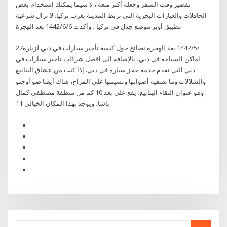
تقصير وقت السفر وجعله أكثر متعة ، لا سيما يمكنك استخدام بعض
الحافلات والعبارات البحرية التي تربط المدينة بغرب تركيا. لا تزال شرعية
تطبيق أوبر موضع جدل في تركيا ، وأكدت 6‏‏/6‏‏/1442 بعد الهجرة
27‏‏/5‏‏/1442 بعد الهجرة نصائح حول كيفية تأجير سيارات في دبي لزيارة
اماكن السياحة في دبي، بالإضافة الى افضل شركات تاجير سيارات في
دبي التي تقدم خدمة حجز سيارة في دبي. إذا كنت من عشاق الينابيع
والشلالات وما تضفيه أصواتها ونسيمها على المزاج، هناك أيضا صو أوجتو
وهو عنوان التقاء الينابيع، يقع على بعد 10 كم من منطقة مصطفى كمال
باشا، ويوجد بهذا المكان الخيالي 11