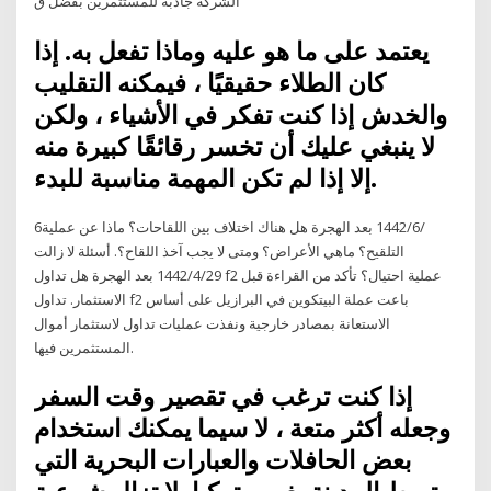
الشركة جاذبة للمستثمرين بفضل ق
يعتمد على ما هو عليه وماذا تفعل به. إذا
كان الطلاء حقيقيًا ، فيمكنه التقليب
والخدش إذا كنت تفكر في الأشياء ، ولكن
لا ينبغي عليك أن تخسر رقائقًا كبيرة منه
إلا إذا لم تكن المهمة مناسبة للبدء.
6‏‏/6‏‏/1442 بعد الهجرة هل هناك اختلاف بين اللقاحات؟ ماذا عن عملية
التلقيح؟ ماهي الأعراض؟ ومتى لا يجب آخذ اللقاح؟. أسئلة لا زالت
29‏‏/4‏‏/1442 بعد الهجرة هل تداول f2 عملية احتيال؟ تأكد من القراءة قبل
الاستثمار. تداول f2 باعت عملة البيتكوين في البرازيل على أساس
الاستعانة بمصادر خارجية ونفذت عمليات تداول لاستثمار أموال
المستثمرين فيها.
إذا كنت ترغب في تقصير وقت السفر
وجعله أكثر متعة ، لا سيما يمكنك استخدام
بعض الحافلات والعبارات البحرية التي