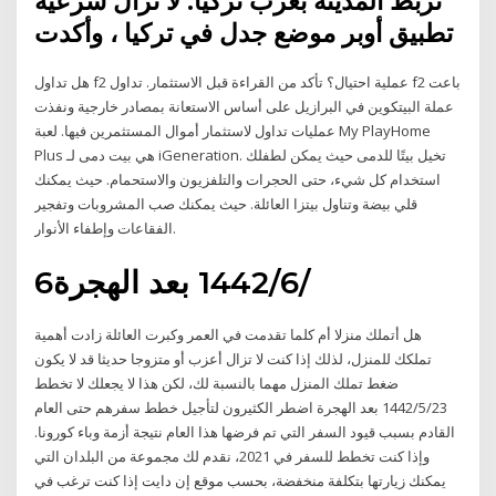
تربط المدينة بغرب تركيا. لا تزال شرعية
تطبيق أوبر موضع جدل في تركيا ، وأكدت
هل تداول f2 عملية احتيال؟ تأكد من القراءة قبل الاستثمار. تداول f2 باعت
عملة البيتكوين في البرازيل على أساس الاستعانة بمصادر خارجية ونفذت
عمليات تداول لاستثمار أموال المستثمرين فيها. لعبة My PlayHome
Plus هي بيت دمى لـ iGeneration. تخيل بيتًا للدمى حيث يمكن لطفلك
استخدام كل شيء، حتى الحجرات والتلفزيون والاستحمام. حيث يمكنك
قلي بيضة وتناول بيتزا العائلة. حيث يمكنك صب المشروبات وتفجير
الفقاعات وإطفاء الأنوار.
6‏‏/6‏‏/1442 بعد الهجرة
هل أتملك منزلا أم كلما تقدمت في العمر وكبرت العائلة زادت أهمية
تملكك للمنزل، لذلك إذا كنت لا تزال أعزب أو متزوجا حديثا قد لا يكون
ضغط تملك المنزل مهما بالنسبة لك، لكن هذا لا يجعلك لا تخطط
23‏‏/5‏‏/1442 بعد الهجرة اضطر الكثيرون لتأجيل خطط سفرهم حتى العام
القادم بسبب قيود السفر التي تم فرضها هذا العام نتيجة أزمة وباء كورونا.
وإذا كنت تخطط للسفر في 2021، نقدم لك مجموعة من البلدان التي
يمكنك زيارتها بتكلفة منخفضة، بحسب موقع إن دايت إذا كنت ترغب في