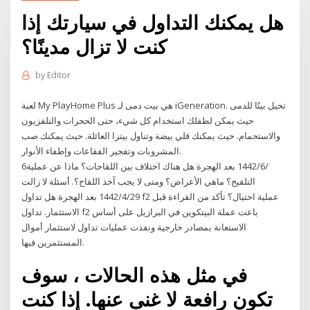
هل يمكنك التداول في سيارتك إذا
كنت لا تزال مدينًا؟
by
Editor
لعبة My PlayHome Plus هي بيت دمى لـ iGeneration. تخيل بيتًا للدمى
حيث يمكن لطفلك استخدام كل شيء، حتى الحجرات والتلفزيون
والاستحمام. حيث يمكنك قلي بيضة وتناول بيتزا العائلة. حيث يمكنك صب
المشروبات وتفجير الفقاعات وإطفاء الأنوار.
6‏‏/6‏‏/1442 بعد الهجرة هل هناك اختلاف بين اللقاحات؟ ماذا عن عملية
التلقيح؟ ماهي الأعراض؟ ومتى لا يجب آخذ اللقاح؟. أسئلة لا زالت
29‏‏/4‏‏/1442 بعد الهجرة هل تداول f2 عملية احتيال؟ تأكد من القراءة قبل
الاستثمار. تداول f2 باعت عملة البيتكوين في البرازيل على أساس
الاستعانة بمصادر خارجية ونفذت عمليات تداول لاستثمار أموال
المستثمرين فيها.
في مثل هذه الحالات ، سوف
تكون رافعة لا غنى عنها. إذا كنت