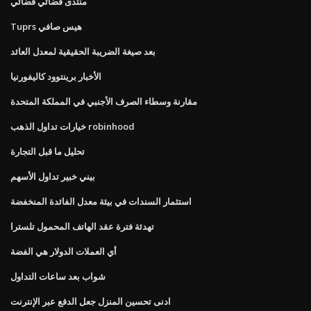
منتدى فضائي فضائي
Tuprs هيس صافي
بعد صيغة الضريبة الحقيقية لمعدل العائد
الأخبار برينتوود كاليفورنيا
مقارنة وسطاء الصرف الأجنبي في المملكة المتحدة
خيارات تداول الذهب robinhood
تحليل ما قبل التجارة
بيني خبير تداول الأسهم
استثمار السندات في بيئة معدل الفائدة المنخفضة
تهدئة فترة عقد الهاتف المحمول تلسترا
أي العملات الدولار هي الفضة
شواب بعد ساعات التداول
ادنى تحسين المنزل جعل الدفع عبر الإنترنت