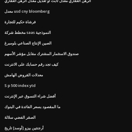
الرهن العقاري معدل ثابت أو تعديل معدل الرهن العقاري
معدل usd cny bloomberg
فرشاة حكيم للتجارة
مخطط شركة saas النموذجية
الصين الإنتاج الصناعي بلومبرغ
صندوق الاستثمار المشترك مقابل مؤشر الأسهم
كيف تجد رقم حسابك على الانترنت
معدلات القروض الهامش
S p 500 index ytd
أفضل شراء التسوق عبر الإنترنت
ما المقصود بسعر الفائدة في البنوك
الصقر الفضي سلالة
أرجنتين بيزو [أوسد] تاريخ