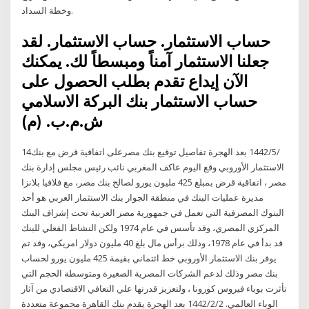
وخطة السداد.
حساب الاستثمار. حساب الاستثمار. لقد
جعلنا الاستثمار آمناً ومبسطاً لك. يمكنك
الآن إيداع تقدم بطلب الحصول على
حساب الاستثمار بنك البركة الاسلامي
ش.م.ب. (م)
14‏‏/5‏‏/1442 بعد الهجرة تفاصيل توقيع بنك مصرعلى اتفاقية قرض مع بنك
الاستثمار الأوروبي وقع اليوم عاكف المغربي نائب رئيس مجلس إدارة بنك
مصر ، اتفاقية قرض بمبلغ 425 مليون يورو لصالح بنك مصر، مع فلافيا بلانزا
مديرة عمليات البنك في منطقة الجوار بنك الاستثمار العربي هو أحد
البنوك المصرفية التي تعمل في جمهورية مصر العربية تحت إشراف البنك
المركزي المصري، وقد تأسس في عام 1974 ولكن النشاط الفعلي للبنك
قد بدأ في عام 1978، وذلك برأس مال بلغ 40 مليون دولار امريكي، وقد تم
يوفر بنك الاستثمار الأوروبي خط ائتماني بقيمة 425 مليون يورو لحساب
بنك مصر وذلك لدعم الشركات المصرية الصغيرة ومتوسطة الحجم التي
تأثرت بوباء فيروس كورونا ، ولتعزيز قدرتها علي التعافي الاقتصادي من آثار
الوباء العالمي. 2‏‏/2‏‏/1442 بعد الهجرة يقدم بنك القاهرة مجموعة متعددة