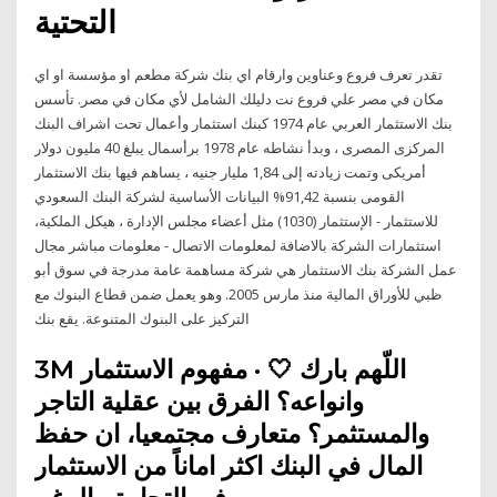
التحتية
تقدر تعرف فروع وعناوين وارقام اي بنك شركة مطعم او مؤسسة او اي
مكان في مصر علي فروع نت دليلك الشامل لأي مكان في مصر. تأسس
بنك الاستثمار العربي عام 1974 كبنك استثمار وأعمال تحت اشراف البنك
المركزى المصرى ، وبدأ نشاطه عام 1978 برأسمال يبلغ 40 مليون دولار
أمريكى وتمت زيادته إلى 1,84 مليار جنيه ، يساهم فيها بنك الاستثمار
القومى بنسبة 91,42% البيانات الأساسية لشركة البنك السعودي
للاستثمار - الإستثمار (1030) مثل أعضاء مجلس الإدارة ، هيكل الملكية،
استثمارات الشركة بالاضافة لمعلومات الاتصال - معلومات مباشر مجال
عمل الشركة بنك الاستثمار هي شركة مساهمة عامة مدرجة في سوق أبو
ظبي للأوراق المالية منذ مارس 2005. وهو يعمل ضمن قطاع البنوك مع
التركيز على البنوك المتنوعة. يقع بنك
3M اللّهم بارك 🤍 · مفهوم الاستثمار
وانواعه؟ الفرق بين عقلية التاجر
والمستثمر؟ متعارف مجتمعيا، ان حفظ
المال في البنك اكثر اماناً من الاستثمار