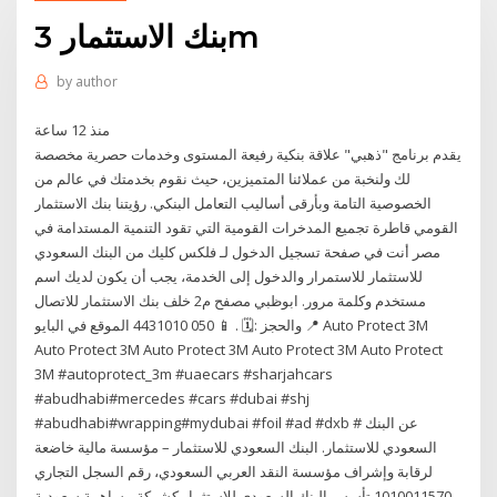
بنك الاستثمار 3m
by
author
منذ 12 ساعة
يقدم برنامج "ذهبي" علاقة بنكية رفيعة المستوى وخدمات حصرية مخصصة
لك ولنخبة من عملائنا المتميزين، حيث نقوم بخدمتك في عالم من
الخصوصية التامة وبأرقى أساليب التعامل البنكي. رؤيتنا بنك الاستثمار
القومي قاطرة تجميع المدخرات القومية التي تقود التنمية المستدامة في
مصر أنت في صفحة تسجيل الدخول لـ فلكس كليك من البنك السعودي
للاستثمار للاستمرار والدخول إلى الخدمة، يجب أن يكون لديك اسم
مستخدم وكلمة مرور. ابوظبي مصفح م2 خلف بنك الاستثمار للاتصال
والحجز :🗓 . 📱 050 4431010 الموقع في البايو 📍 Auto Protect 3M
Auto Protect 3M Auto Protect 3M Auto Protect 3M Auto Protect
3M #autoprotect_3m #uaecars #sharjahcars
#abudhabi#mercedes #cars #dubai #shj
#abudhabi#wrapping#mydubai #foil #ad #dxb # عن البنك
السعودي للاستثمار. البنك السعودي للاستثمار – مؤسسة مالية خاضعة
لرقابة وإشراف مؤسسة النقد العربي السعودي، رقم السجل التجاري
1010011570 تأسس البنك السعودي للاستثمار كشركة مساهمة سعودية