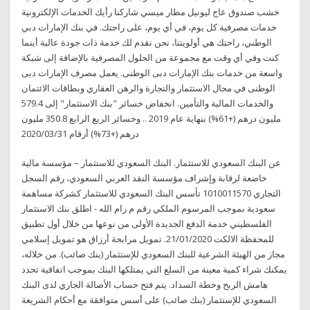
خشب صندوق عاج ليونيل مطار ميسي شاركنا رأيك الخدمات الإلكترونية
خدمات مصرفية كل يوم، في أي يوم، على راحتك. في بنك الإمارات دبي
الوطني، راحتك هي أولويتنا، نحن نقدم لك خدمة ذات جودة عالية أينما
كنت وفي أي وقت مع مجموعة من الحلول المصرفية بالإضافة إلى شبكة
واسعة من خدمات بنك الإمارات دبى الوطنى. يعمل مصرف الإمارات دبى
الوطنى في مجال الاستثمار والتجارة والرهن العقاري وبطاقات الائتمان
والخدمات المالية والتأمين. انخفاض خسائر "بنك الاستثمار" إلى 579.4
مليون درهم (+61%) بنهاية عام 2019 .. وخسائر الربع الرابع 350.8 مليون
درهم (+73%) أرقام 2020/03/31
عن البنك السعودي للاستثمار. البنك السعودي للاستثمار – مؤسسة مالية
خاضعة لرقابة وإشراف مؤسسة النقد العربي السعودي، رقم السجل
التجاري 1010011570 تأسس البنك السعودي للاستثمار كشركة مساهمة
سعودية بموجب المرسوم الملكي رقم م رام الله - اطلق بنك الاستثمار
الفلسطيني خدمة الدفع الجديدة الأولى من نوعها من خلال أول تطبيق
للمحفظة الالكت 21/01/2020. تمويل مرابحة أرزاق هو تمويل إسلامي
مجاز من الهيئة الشرعية للبنك السعودي للإستثمار (بنك صائب). من خلاله،
يمكنك شراء كمية معينة من السلع التي يمتلكها البنك بموجب اتفاقية تحدد
هامش الربح وخطة السداد. يتم فتح حساب الأصالة الجاري لدى البنك
السعودي للإستثمار (بنك صائب) على أسس متوافقة مع أحكام الشريعة