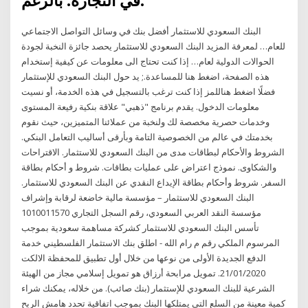
في التجارة. بالرغم.
البنك السعودي للاستثمار أفضل بنك في وسائل التواصل الاجتماعي
للعام… لمعرفة المزيد البنك السعودي للاستثمار يحصد جائزة النخبة لجودة
الحوالات الدولية لعام… إذا كنت تحتاج الى معلومات عن كيفية إستخدام
هذه الصفحة، اضغط هنا للمساعدة.; يد حول البنك السعودي للإستثمار
فضلًا اضغط هناللمز إذا كنت ترغب بالتسجيل في هذه الخدمة، أو نسيت
معلومات الدخول. يقدم برنامج "ذهبي" علاقة بنكية رفيعة المستوى
وخدمات حصرية مخصصة لك ولنخبة من عملائنا المتميزين، حيث نقوم
بخدمتك في عالم من الخصوصية التامة وبأرقى أساليب التعامل البنكي.
الشروط والأحكام لبطاقات مدى من البنك السعودي للاستثمار. الاقتراحات
والشكاوى. نموذج اعتراض على عمليات بطاقات. شروط و أحكام بطاقة
السفر. شروط وأحكام بطاقة الإيداع النقدي عن البنك السعودي للاستثمار.
البنك السعودي للاستثمار – مؤسسة مالية خاضعة لرقابة وإشراف
مؤسسة النقد العربي السعودي، رقم السجل التجاري 1010011570
تأسس البنك السعودي للاستثمار كشركة مساهمة سعودية بموجب
المرسوم الملكي رقم م رام الله - اطلق بنك الاستثمار الفلسطيني خدمة
الدفع الجديدة الأولى من نوعها من خلال أول تطبيق للمحفظة الالكت
21/01/2020. تمويل مرابحة أرزاق هو تمويل إسلامي مجاز من الهيئة
الشرعية للبنك السعودي للإستثمار (بنك صائب). من خلاله، يمكنك شراء
كمية معينة من السلع التي يمتلكها البنك بموجب اتفاقية تحدد هامش الربح