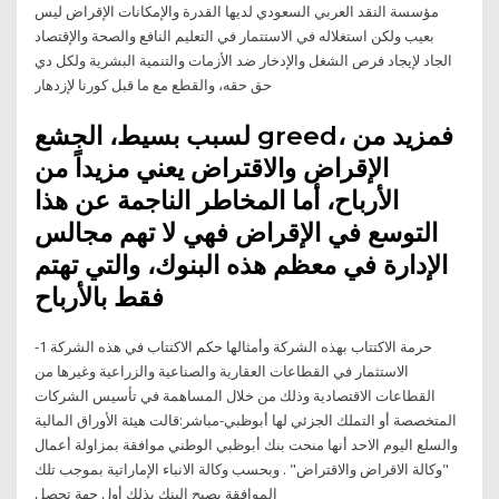
مؤسسة النقد العربي السعودي لديها القدرة والإمكانات الإقراض ليس
بعيب ولكن استغلاله في الاستتمار في التعليم النافع والصحة والإقتصاد
الجاد لإيجاد فرص الشغل والإدخار ضد الأزمات والتنمية البشرية ولكل دي
حق حقه، والقطع مع ما قبل كورنا لإزدهار
لسبب بسيط، الجشع greed، فمزيد من
الإقراض والاقتراض يعني مزيداً من
الأرباح، أما المخاطر الناجمة عن هذا
التوسع في الإقراض فهي لا تهم مجالس
الإدارة في معظم هذه البنوك، والتي تهتم
فقط بالأرباح
حرمة الاكتتاب بهذه الشركة وأمثالها حكم الاكتتاب في هذه الشركة 1-
الاستثمار في القطاعات العقارية والصناعية والزراعية وغيرها من
القطاعات الاقتصادية وذلك من خلال المساهمة في تأسيس الشركات
المتخصصة أو التملك الجزئي لها أبوظبي-مباشر:قالت هيئة الأوراق المالية
والسلع اليوم الاحد أنها منحت بنك أبوظبي الوطني موافقة بمزاولة أعمال
"وكالة الاقراض والاقتراض" . وبحسب وكالة الانباء الإماراتية بموجب تلك
الموافقة يصبح البنك بذلك أول جهة تحصل