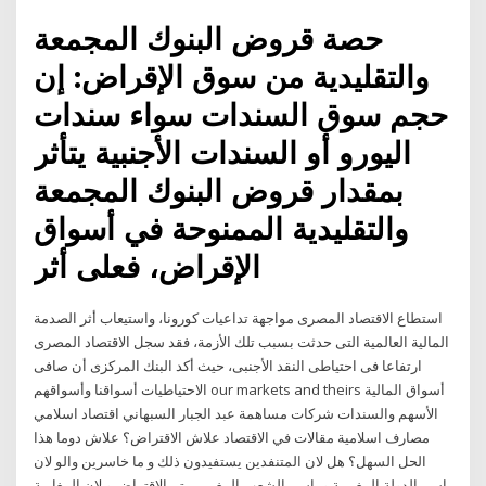
حصة قروض البنوك المجمعة
والتقليدية من سوق الإقراض: إن
حجم سوق السندات سواء سندات
اليورو أو السندات الأجنبية يتأثر
بمقدار قروض البنوك المجمعة
والتقليدية الممنوحة في أسواق
الإقراض، فعلى أثر
استطاع الاقتصاد المصرى مواجهة تداعيات كورونا، واستيعاب أثر الصدمة
المالية العالمية التى حدثت بسبب تلك الأزمة، فقد سجل الاقتصاد المصرى
ارتفاعا فى احتياطى النقد الأجنبى، حيث أكد البنك المركزى أن صافى
الاحتياطيات أسواقنا وأسواقهم our markets and theirs أسواق المالية
الأسهم والسندات شركات مساهمة عبد الجبار السبهاني اقتصاد اسلامي
مصارف اسلامية مقالات في الاقتصاد علاش الاقتراض؟ علاش دوما هذا
الحل السهل؟ هل لان المتنفدين يستفيدون ذلك و ما خاسرين والو لان
باسم الدولة المغربية و باسم الشعب المغربي يتم الاقتراض و لان المغاربة