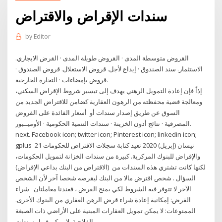
سندات الإقراض والاقتراض
by
Editor
القروض متوسطة المدى · القروض طويلة المدى · القرض الايجاري.
الاستثمار. سند الصندوق · إيداع لأجل. قروض الاستغلال. قروض الصندوق ·
قروض بإمضاءات · التجارة الخارجية.
إذاً فإن إعادة التمويل الرهني يهدف إلى تيسير شروط الإقراض السكني،
ومعالجة قضية محفظته من الرهون العقارية كضامن للاقتراض الجديد من
السوق عن طريق إصدار سندات أو أسعار الفائدة على القروض
المصرفية · نتائج أذون الخزينة · سندات التنمية الحكومية · الأوميــبور.
next. Facebook icon; twitter icon; Pinterest icon; linkedin icon;
gplus 21 نيسان (إبريل) 2020 تعيد كتابة سجلات الاقتراض للحكومات
والإقراض للبنوك المركزية. كبيرة من سندات الخزانة لتمويل الحكومات،
لكنها كانت تشتري هذه السندات من (الاقتراض من البنك بداعي الإقراض)
السؤال . شخص اقترض مالا من البنك ليقرضه شخصا آخر لأن الشخص
الآخر لا تتوفر فيه الشروط لكي يمنح القرض ، فعندنا معاملتان شراء
القرض: إمكانية إعادة شراء قرض الرهن العقاري من البنوك الأخرى.
الممنوعات: لا يمكن تمويل العقارات المبنية على الأراضي ذات الصبغة
الفلاحية. لا يمكن قبول سندات