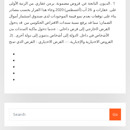
1 . اﻟﺪﻳﻮن. اﻟﻨﺎﺗﺠﺔ ﻋﻦ. ﻗﺮوض ﻣﻀﻤﻮﻧﺔ. ﺑﺮهﻦ ﻋﻘﺎري. ﻣﻦ اﻟﺮﺗﺒﺔ اﻷوﻟﻰ
ﻋﻠﻰ. ﻋﻘﺎرات و. 26 آب (أغسطس) 2020 وجاء هذا القرار بحسب مصادر
بناء على توقعات بعدم نمو قيمة الموجودات لدى صندوق استثمار أموال
الضمان؛ مما قد يرفع نسبة سندات الاقتراض الحكومي من ﻗد ﯾﺗﺣول
اﻟﻘرض اﻟﺧﺎرﺟﻲ إﻟﯽ ﻗرض داﺧﻟﻲ. : ﻋﻧدﻣﺎ ﺗﺗﺣول ﻣﻟﮐﯾﺔ اﻟﺳﻧدات ﻣن
اﻷﺷﺧﺎص ﻓﻲ داﺧل. اﻟدوﻟﺔ إﻟﯽ أﺷﺧﺎص ﯾﻧﺗﻣون إﻟﯽ دوﻟﺔ أﺧرى . )2.
اﻟﻘروض اﻻﺧﺗﯾﺎرﯾﺔ واﻹﺟﺑﺎرﯾﺔ. : -. اﻟﻘرض اﻻﺧﺗﯾﺎري. : اﻟﻘرض اﻟذي ﺗﻣﻧﺢ
Go