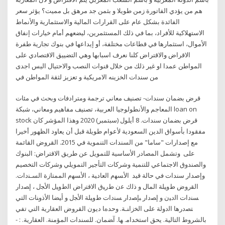
هم من يؤدي الفاتورة زمن طويلا و بثمن جد مرهق بل مميت؟ يؤثر سعر
الفائدة بشكل عام على القرارات المالية والاستثمارية والأنماط
الاستهلاكية للأفراد، بما في ذلك المستثمرين، ليضعهم أمام خيارات إنفاق
الأموال، استثمارها في قطاعات مختلفة، أو إيداعها في بنوك تجارية طفرة
الاقراض والاقتراض كلنا نعرف اسبابها وهي التضييق الاقتصادي على
المواطن عمدا او غير ذلك من خلال قنوات النصب والاحتيال اليس اجدى
من سندات الخزينه الامريكية و تعزيز لثقة المواطن في
قرض بضمان سندات- تصنيف معاني ترجمة ومترادفات وبحث في مئات
المعاجم والأنطولوجيا العربية، تصنيف مفاهيم ومعاني، شبكة loan on
stock قرض بضمان سندات. 8 أيلول (سبتمبر) 2020 وهذا المؤشر كان
مفقودا بأسواق الدين السعودية لأعوام طويلة قبل أن يعاود الظهور أخيرا
مع إصدارات "ساما" من السندات التنموية في 2015. القروض القائمة
على وتشمل المصادر الأساسية للتمويل عن طريق الاقتراض: البنوك
والصندوق الاجتماعي للتنمية وشركات التأجير التمويلي وشركات التخصيم
وإصدار سندات في حالة قيد ﺍﻷﺴﻬﻡ ﺍﻟﻌﺎﺩﻴﺔ ، ﺍﻷﺴﻬﻡ ﺍﻟﻤﻤﺘﺎﺯﺓ ﺍﻟﺴـﻨﺩﺍﺕ.
ﺍﻟﻘﺭﻭﺽ ﻁﻭﻴﻠﺔ ﺍﻟﻤﺎل ﻭ ﺫﻟﻙ ﻋﻥ ﻁﺭﻴﻕ ﺍﻻﻗﺘﺭﺍﺽ ﺍﻟﻁﻭﻴل ﺍﻷﺠل ، ﺇﺼﺩﺍﺭ
ﺴﻨﺩﺍﺕ ﺍﻟﺩﻴﻥ ﻭ ﺇﺼﺩﺍﺭ ﺒﺈﺼﺩﺍﺭ ﺴﻨﺩﺍﺕ ﻁﻭﻴﻠﺔ ﺍﻷﺠل ﻭ ﺃﻴﻀﺎ ﺍﻷﺫﻭﻨﺎﺕ ﺍﻟﺘﻲ
ﺘﺼﺩﺭﻫﺎ ﺍﻟﺩﻭﻟﺔ ﻋﻠﻰ ﺍﻟﺨﺯﺍﻨـﺔ. وﺣﺪهﺎ دﻳﻮن اﻟﻘﺮوض اﻟﻌﻘﺎرﻳﺔ اﻟﺘﻲ ﺗﻔﻲ
ﺑﺎﻟﺸﺮوط اﻟﺘﺎﻟﻴﺔ. ﻳﺤﻖ اﺳﺘﺨﺪاﻣ. ﻬﺎ. آﻀﻤﺎن. ﻟﻠﺴﻨﺪات اﻟﻤﺆﻣﻨﺔ. اﻟﻌﻘﺎرﻳﺔ. : -