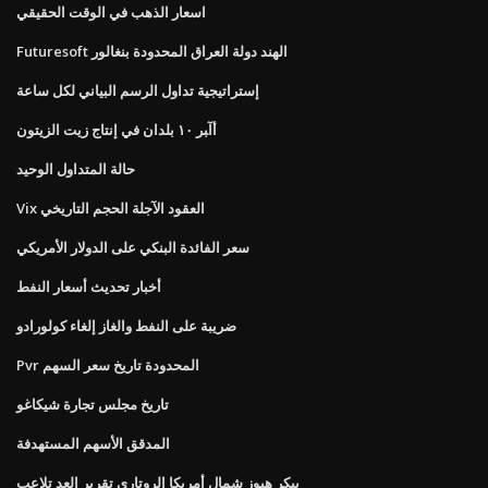
اسعار الذهب في الوقت الحقيقي
Futuresoft الهند دولة العراق المحدودة بنغالور
إستراتيجية تداول الرسم البياني لكل ساعة
أآﺒﺮ ١٠ ﺑﻠﺪان ﻓﻲ إﻧﺘﺎج زﻳﺖ اﻟﺰﻳﺘﻮن
حالة المتداول الوحيد
Vix العقود الآجلة الحجم التاريخي
سعر الفائدة البنكي على الدولار الأمريكي
أخبار تحديث أسعار النفط
ضريبة على النفط والغاز إلغاء كولورادو
Pvr المحدودة تاريخ سعر السهم
تاريخ مجلس تجارة شيكاغو
المدقق الأسهم المستهدفة
بيكر هيوز شمال أمريكا الروتاري تقرير العد تلاعب