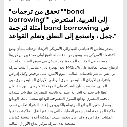
"تحقق من ترجمات ""bond
borrowing"" إلى العربية. استعرض
أمثلة لترجمة bond borrowing في
جمل ، واستمع إلى النطق وتعلم القواعد."
يصدر مجلس الاحتياطي الفيدرالي الأمريكي الأربعاء توقعاته بشأن وضع
الاقتصاد الأمريكي بعد يومين من بدء حملة تلقيح أولى ضد فيروس كورونا
المستجد في الولايات المتحدة، وقد يتدخل في سوق السندات لتجنب
ارتفاع نسب الفائدة على 6‏‏/5‏‏/1442 بعد الهجرة دبي - مباشر: أعلنت شركة
بي إتش مباشر للخدمات المالية، اليوم الاثنين، على ترخيص وكيل إقراض
واقتراض الأوراق المالية من سوق أبوظبي للأوراق المالية وسوق دبي
المالي. وبحسب بيان للشركة على الموقع الإلكتروني للبورصة، فإن
عطاءات سندات الخزانة. سندات بالجنيه المصري; عطاءات سندات
بالجنيه المصري; ودائع السوق المفتوحة. الودائع بمعدل ثابت; الودائع
بمعدل متغير; الودائع المرتبطة بالكوريدور; إعادة الشراء تعكس نسب
الملكية الموضحة أعلاه جميع العمليات التي ينتج عنها نقل للملكية، بما فيها
عمليات الإقراض والاقتراض. تعكس نسب الملكية أعلاه النسبة كما هي
مسجلة لدى شركة مركز إيداع الأوراق المالية