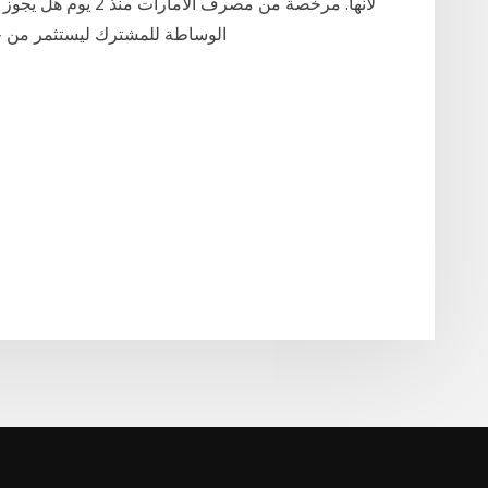
لانها. مرخصة من مصرف 
الوساطة للمشترك ليستثمر من خلالها؟ وما هو ح