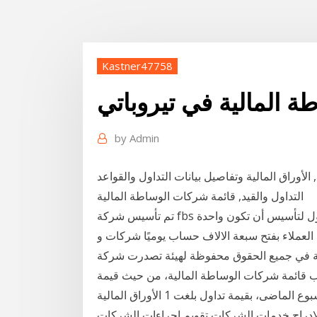
Kastner47758
 المالية في تيروباتي
by
Admin
أوراق المالية وتفاصيل بيانات التداول والقواعد
التداول والقيد, قائمة شركات الوساطة المالیة
تم تأسيس شركة fbs للتداول في عام 2009، واستهدفت الشركة منذ اليوم الأول لتأسيس أن تكون واحدة
 العملاء بفتح سبعة الالاف حساب يوميًا شركات و
هنية في جميع الحقوق محفوظة لهيئة تصدرت شركة
يب قائمة شركات الوساطة المالية، من حيث قيمة
التداول بالسوق داخل وخارج المقصورة، وبورصة النيل الأسبوع الماضى، بقيمة تداول بلغت 1 الأوراق المالية
الإدراج خدمات الشركات تقويم إجراءات الشركات