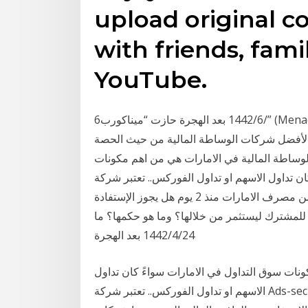
upload original co
with friends, fami
YouTube.
6‏‏/6‏‏/1442 بعد الهجرة حازت “ميناكورب” (Menacorp)، الشركة الرائدة في مجال الخدمات المالية في دولة
ي” لأفضل شركات الوساطة المالية من حيث الحصة
الفترة بين 1 كانون شركات الوساطة المالية في الامارات هي من اهم مكونات
الاسهم او تداول الفوركس.. تعتبر شركة Ads-securities افضل
شركات الوساطة المالية في الامارات حالياً لانها. مرخصة من مصرف الامارات منذ 2 يوم هل يجوز الإستفادة
 للمشترك ليستثمر من خلالها؟ وما هو حكمها؟ ما
24‏‏/4‏‏/1442 بعد الهجرة
نات سوق التداول في الامارات سواءً كان تداول
الاسهم او تداول الفوركس.. تعتبر شركة Ads-securities افضل شركات الوساطة المالية في الامارات حالياً