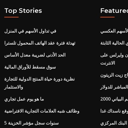
Top Stories
Feature
لأسهم العكسي
في تداول الأسهم في المنزل
لحالية الثابتة
تهدئة فترة عقد الهاتف المحمول تلسترا
ن وايرلس على
الحد الأدنى لضريبة معدل الأساس
الانترنت
سوق مسقط للأوراق المالية
نظرية دورة حياة المنتج الدولية للتجارة
لمباشر للدولار
والاستثمار
بياني 2000
ما هو يوم عمل تجاري
قع ناسداك غدا
وظائف شبه العلامات التجارية الافتراضية
البنك المركزي
5 سنوات سجل مؤشر الخزينة