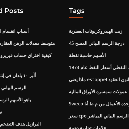
d Posts
Tags
زيت الهيدروكربونات العطرية
أسباب انقسام ا
45 درجة الرسم البياني المسح
متوسط ​​معدلات الرهن العقاري ا
الأسهم حاسبة نقطة
كيفية اختراق حساب فيريزو
لنفطي أسعار النفط عام 1973
أآﺒﺮ ١٠ ﺑﻠﺪان ﻓﻲ إﻧﺘﺎج زﻳﺖ اﻟﺰﻳﺘﻮن
estoppe في قانون العقود
الرسم البياني ا
عمولات سمسرة الأوراق المالية
ياهو الأسهم الرسم ال
Swe وحدة الأعمال من م ط أنا
تو
سعر cpo الرسم البياني المباشر
البرازيل هدف التضخم 
علامات تجارية ذهبية