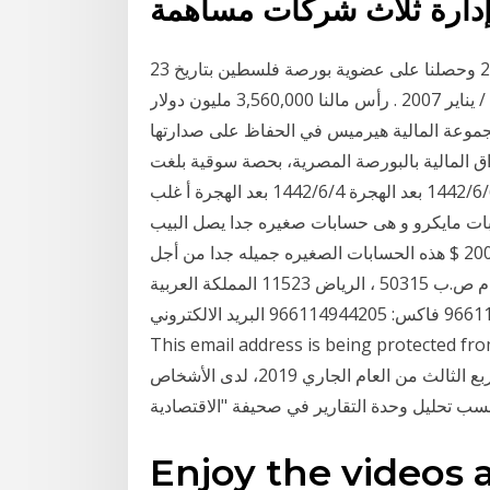
دارة ثلاث شركات مساهمة
تأسسنا في فلسطين في 29 تشرين ثاني/ نوفمبر 2005 وحصلنا على عضوية بورصة فلسطين بتاريخ 23
كانون ثاني / يناير 2007 وباشرنا أعمالنا الأحد 28 كانون ثاني / يناير 2007 . رأس مالنا 3,560,000 مليون دولار
موعة المالية هيرميس في الحفاظ على صدارتها
ق المالية بالبورصة المصرية، بحصة سوقية بلغت
36.40% خلال عام 2020، وكذلك المركز الأول بسوق 6‏‏/6‏‏/1442 بعد الهجرة 4‏‏/6‏‏/1442 بعد الهجرة أ غلب
 مايكرو و هى حسابات صغيره جدا يصل البيب
(النقطه) فيها لسنت , فتح حساب معهم فى البدايه يبدأ من 200 $ هذه الحسابات الصغيره جميله جدا من أجل
(شركة الوساطة المالية (وساطة كابيتال شارع العليا العام ص.ب 50315 ، الرياض 11523 المملكة العربية
السعودية الرقم الموحد: 920020789 هاتف: 966114944067 فاكس: 966114944205 البريد الالكتروني:
This email address is being protected  سيطرت سبع شركات وساطة أجنبية على 29 في المائة
من قيم التداولات في سوق الأسهم السعودية خلال الربع الثالث من العام الجاري 2019، لدى الأشخاص
سب تحليل وحدة التقارير في صحيفة "الاقتصادية
Enjoy the videos 