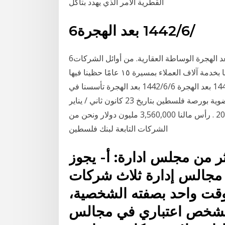
القطرية الأمر الذي يهدد بتآكل
6‏‏/6‏‏/1442 بعد الهجرة
6‏‏/6‏‏/1442 بعد الهجرة 6‏‏/6‏‏/1442 بعد الهجرة 6‏‏/6‏‏/1442 بعد الهجرة الوساطة العقارية. من أوائل الشركات
التي أوجدت حلول تمويلية لكافة شرائح المجتمع وشرفنا بخدمة آلاف العملاء بمسيرة ١٥ عامًا حظينا فيها
على رضاء عملائنا وحصولهم على منزل أحلامهم . 18‏‏/5‏‏/1442 بعد الهجرة 6‏‏/6‏‏/1442 بعد الهجرة تأسسنا في
فلسطين في 29 تشرين ثاني/ نوفمبر 2005 وحصلنا على عضوية بورصة فلسطين بتاريخ 23 كانون ثاني / يناير
2007 وباشرنا أعمالنا الأحد 28 كانون ثاني / يناير 2007 . رأس مالنا 3,560,000 مليون دولار ونحن من
الشركات التابعة لبنك فلسطين
ة في اكثر من مجلس ادارة: أ- يجوز
مجالس إدارة ثلاث شركات
وقت واحد بصفته الشخصية،
ً لشخص اعتباري في مجالس