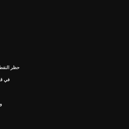
حظر النفط ا
ماذا يعني l
co