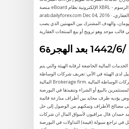
منصة eBoard الإلكترونية نظام XBRL - إ.ع.م الأسئلة المتكررة الرسوم See full list on
arab.dailyforex.com Dec 04, 2016 · يخلط الكثير بين مفهوم الوساطة العقارية والتسويق العقاري،
فهومان، والهدف المشترك بين المهنتين الذي يصب
6‏‏/6‏‏/1442 بعد الهجرة
دمات المالية الخاضعة لرقابة الهيئة والتي يتم
 لدى الهيئة في الآتي: تعريف شركات الوساطة
المالية Brokerage firm. شركات الوساطة المالية Broker هي شركات تقوم بدور الوسيط بين المستثمرين
ستثمرين بالبيع أو الشراء وتنفيذها في البورصة
فاوض يؤديه طرف محايد بين أطراف منازعة قائمة
لى مصالح الأطراف وتمكنهم من الوصول إلى حل
د حمدان قال مراقبون لأسواق المال ان شركات
ثل في تراجع سيولة (قيمة) التداولات في البورصة