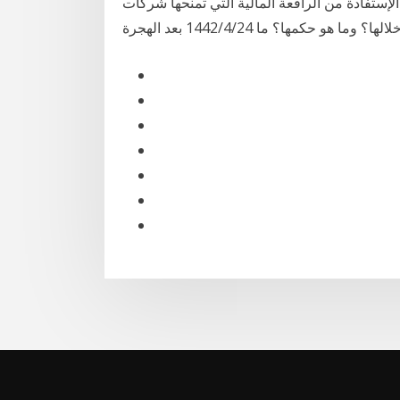
الامارات منذ 2 يوم هل يجوز الإستفادة من الرافعة المالية التي تمنحها شركات
كمها؟ ما 24‏‏/4‏‏/1442 بعد الهجرة