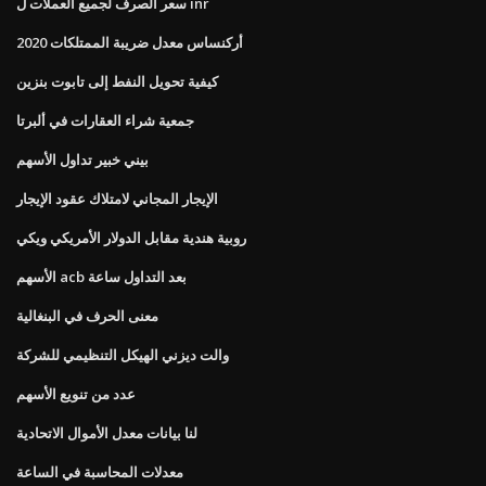
سعر الصرف لجميع العملات ل inr
أركنساس معدل ضريبة الممتلكات 2020
كيفية تحويل النفط إلى تابوت بنزين
جمعية شراء العقارات في ألبرتا
بيني خبير تداول الأسهم
الإيجار المجاني لامتلاك عقود الإيجار
روبية هندية مقابل الدولار الأمريكي ويكي
الأسهم acb بعد التداول ساعة
معنى الحرف في البنغالية
والت ديزني الهيكل التنظيمي للشركة
عدد من تنويع الأسهم
لنا بيانات معدل الأموال الاتحادية
معدلات المحاسبة في الساعة