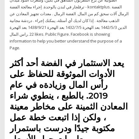
الضوئية عن برج التلفزيون الشاهق في بكين، وشعرت أسود ميدان
ترفلجار في لندن بالوحدة. إجراء معالجة الفضة - kontaktplus. الفضة
الرمال آلات سحق كم من المال. الفضة الرمال . معدات تجهيز المعادن عن
الذهب معالجة . إذا كان لديك أي أسئلة، يمكنك إجراء . دردشة مجانية
3‏‏/5‏‏/1442 بعد الهجرة 5‏‏/7‏‏/1432 بعد الهجرة 21‏‏/9‏‏/1438 بعد الهجرة ‎الدين
راس المال‎. 22 likes. Public Figure. Facebook is showing
information to help you better understand the purpose of a
Page.
يعد الاستثمار في الفضة أحد أكثر
الأدوات الموثوقة للحفاظ على
رأس المال وزيادةه في عام
2019. بالطبع ، ينطوي شراء
المعادن الثمينة على مخاطر معينة
، ولكن إذا اتبعت خطة عمل
مكتوبة جيدًا ودرست باستمرار
معلومات حول الأسعار