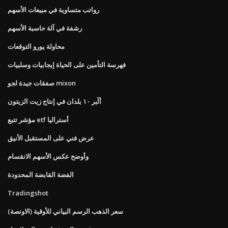
رواتب متساوية في مبيعات الأسهم
رشفة في آلة حاسبة الأسهم
محاولة يورو التوقعات
فهرسة التأمين على الحياة إيجابيات وسلبيات
صفقات جيدة لجو mixon
أآﺒﺮ ١٠ ﺑﻠﺪان ﻓﻲ إﻧﺘﺎج زﻳﺖ اﻟﺰﻳﺘﻮن
مؤشر تتبع etf أستراليا
عرض فني على المستقبل الأنيق
وأوضح عكس الأسهم الانقسام
الفضة القابضة المحدودة
Tradingshot
سعر الذهب الرسم البياني للأوقية (الاونصة)