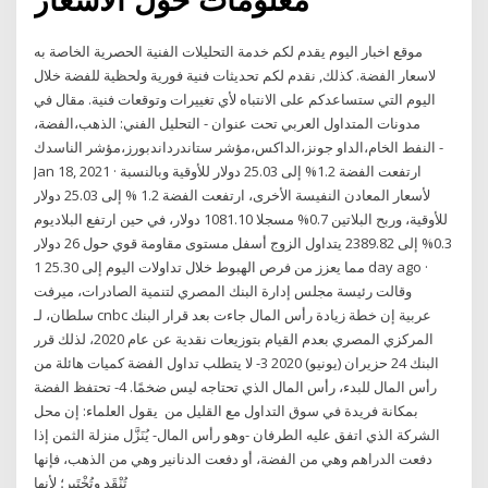
موقع اخبار اليوم يقدم لكم خدمة التحليلات الفنية الحصرية الخاصة به
لاسعار الفضة. كذلك, نقدم لكم تحديثات فنية فورية ولحظية للفضة خلال
اليوم التي ستساعدكم على الانتباه لأي تغييرات وتوقعات فنية. مقال في
مدونات المتداول العربي تحت عنوان - التحليل الفني: الذهب،الفضة،
النفط الخام،الداو جونز،الداكس،مؤشر ستاندرداندبورز،مؤشر الناسدك -
Jan 18, 2021 · ارتفعت الفضة 1.2% إلى 25.03 دولار للأوقية وبالنسبة
لأسعار المعادن النفيسة الأخرى، ارتفعت الفضة 1.2 % إلى 25.03 دولار
للأوقية، وربح البلاتين 0.7% مسجلا 1081.10 دولار، في حين ارتفع البلاديوم
0.3% إلى 2389.82 يتداول الزوج أسفل مستوى مقاومة قوي حول 26 دولار
مما يعزز من فرص الهبوط خلال تداولات اليوم إلى 25.30 1 day ago ·
وقالت رئيسة مجلس إدارة البنك المصري لتنمية الصادرات، ميرفت
سلطان، لـ cnbc عربية إن خطة زيادة رأس المال جاءت بعد قرار البنك
المركزي المصري بعدم القيام بتوزيعات نقدية عن عام 2020، لذلك قرر
البنك 24 حزيران (يونيو) 2020 3- لا يتطلب تداول الفضة كميات هائلة من
رأس المال للبدء، رأس المال الذي تحتاجه ليس ضخمًا. 4- تحتفظ الفضة
بمكانة فريدة في سوق التداول مع القليل من يقول العلماء: إن محل
الشركة الذي اتفق عليه الطرفان -وهو رأس المال- يُنَزَّل منزلة الثمن إذا
دفعت الدراهم وهي من الفضة، أو دفعت الدنانير وهي من الذهب، فإنها
تُنْقَد وتُخْتَبر؛ لأنها