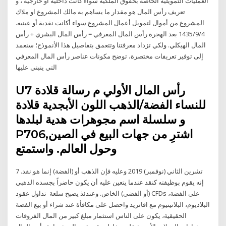
العمليات التمويلية الخاصة بحقوق الملكية سواء كانت داخلية أو خارجية ، و
تعريف رأس المال هو مقدار ما يساهم به مالك المشروع او ملاك
المشروع من أموال لتمويل أعمال المشروع سواء أكانت نقدية أو عينيه.
4‏‏/9‏‏/1435 بعد الهجرة رأس المال المعرفي = رأس المال البشري + رأس
المال الهيكلي. ولكي تزداد معرفتنا وتتعمق بتفاصيل هذا الأنموذج؛ سنعمد
إلى توفير تعريفات مختصرة، توضح مكونات عناصر رأس المال المعرفي
التي ينبني عليها
U7 رأس المال الأولي م رسالة قلادة
للنساء الفضة/الذهب اللون الأبجدية قلادة
و سلسلة اسم مجوهرات هدية لبلدها
P706,اشترِ من جهات البيع في الصين
وحول العالم. واستمتع
7 تشرين الثاني (نوفمبر) 2019 وعليه فإن الذهب أو (الفضة) إنما هو نقد.
إنه يقوم بوظيفته كنقد عندما يتعين عليه أن يكون حاضراً بجسده الذهبي
(أو الفضي) الخاص. وعندئذ يصبح سلعة تداول عقود CFDs على الفضة،
البلاديوم، البلاتينيوم مع افاتريد واحصل على مكافأة عند شراء أو بيع الفضة
الحقيقية، يكون على الناس استثمار مبلغ كبير من المال الفروقات