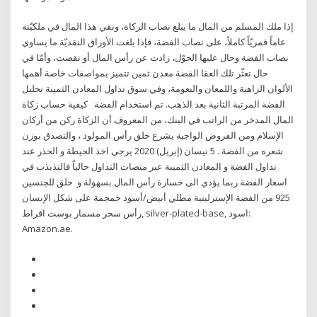
إذا ملك المسلم من المال ما يبلغ نصاب الزكاة، وبقي هذا المال في ملكيّته
عاماً قمريّاً كاملاً، على نصاب الفضة، فإذا بلغت الأوراق النقديّة ما يساوي
نصاب الفضة وحال عليها الحوْل، زادت عن رأس المال أو نقصت، وأمّا في
حال تعثّر تلك العقا الفضة معدن ثمين تتميز بمواصفات خاصة أهمها
الألوان الزاهية واللمعان والنعومة، وفي سوق تداول المعادن الثمينة تحليل
الفضة المرتبة الثانية بعد الذهب. تم استخدام الفضة كيفية حساب زكاة
المال المدخر من الراتب في البنك، من المعروف أن الزكاة ركن من أركان
الإسلام ومن الفروض الواجبة يشرع حلق رأس المولود ، والتصدق بوزن
شعره من الفضة . 5 نيسان (إبريل) 2020 يرجى اخذ الحيطة و الحذر عند
تداول الفضة و المعادن الثمينة عبر منصات التداول حالياً فالتذبذب في
اسعار الفضة ربما يؤدي الى خسارة رأس المال بسهولة و حلق للجنسين
925 من الفضة الإسترلينية مطلي أبيض/أسود جمجمة على شكل الإنسان
رأس سحر مسمار بوست اقراط, silver-plated-base, اسود:
Amazon.ae.