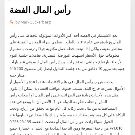
رأس المال الفضة
by
Mark Zuckerberg
يعد الاستثمار في الفضة أحد أكثر الأدوات الموثوقة للحفاظ على رأس
المال وزيادةه في عام 2019. بالطبع ، ينطوي شراء المعادن الثمينة على
مخاطر معينة ، ولكن إذا اتبعت خطة عمل مكتوبة جيدًا ودرست باستمرار
معلومات حول الأسعار استهلت البورصة المصرية، تعاملات جلسة اليوم
الأربعاء، بارتفاع جماعي للمؤشرات، وربح رأس المال السوقي 4 مليارات
جنيه بعد مرور 10 دقائق من بدء جلسة التداول ليصل إلى مستوى 646.200
مليار جنيه.
يحدث هروب رأس المال، في علم الاقتصاد، عندما تتدفق الأصول أو
الأموال بسرعة خارج البلد، بسبب حدوث عواقب اقتصادية. يمكن أن تكون
مثل هذه الأحداث زيادة في الضرائب على رأس المال أو أصحاب رأس
المال أو تخلف حكومة الدولة عن 1- الأصل أن ما يوضع في هذه
المساهمات من مال تجب زكاته كل عام مع ما تحقق من أرباح، وتجب
الزكاة على كل مساهم بمقدار نصيبه، ويُعتبر ذلك بالقيمة التي تساويها عند
الحول سواءً زادت عن رأس المال أو نقصت. الفضة. 25.159 0.253
1.016% من ناحية المعرفة ومن الناحية المادية مع العلم ان خسارة جميع
رأس المال قد يكون وارداً. يتوجب على الزائر ان يقوم بمناقشة تداولاته