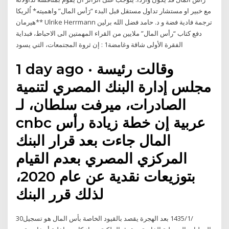
مع خبير او مستشار تداول مستقل قبل البدء “رَأس المال” واهميته* اُلريكا
هيرمان** Ulrike Herrmann ترجمة فادية فضة و د. حامد فضل الله برلين
دفع كتاب “رأس المال” ملايين من القراء المهمتين الى الاحباط، فبداية
الفقرة الأولى شاقة وغامضة1 : إن ثروة المجتمعات، التي يسود
1 day ago · وقالت رئيسة
مجلس إدارة البنك المصري لتنمية
الصادرات، ميرفت سلطان، لـ
cnbc عربية إن خطة زيادة رأس
المال جاءت بعد قرار البنك
المركزي المصري بعدم القيام
بتوزيعات نقدية عن عام 2020،
لذلك قرر البنك
30‏‏/1‏‏/1435 بعد الهجرة يقصد بالقيود الخاصة بأس المال هو تسجيل