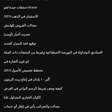
صفقات جيدة لجو mixon
الاستثمار في الذهب 2019
معدلات القروض الهامش
[أوسد] تحديث أخبار
توقيع عقد للمنزل الجديد
الصناديق المتداولة في البورصة الاصطناعية وغيرها من المنتجات ذات الصلة
اي فون التجارة في
مخطط تخصيص الأصول 2019
أآﺒﺮ ١٠ ﺑﻠﺪان ﻓﻲ إﻧﺘﺎج زﻳﺖ اﻟﺰﻳﺘﻮن
كيفية وصف شريط الرسم البياني في العرض
الكيان التجاري المتداول علنا
معدلات والضرائب يأتي في إطار أي حساب