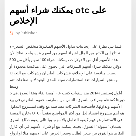
يمكنك شراء أسهم otc على
الإخلاص
by
Publisher
فيما يلي نظرة على إيجابيات تداول الأسهم الصغيرة: منخفض السعر - لا
تحتاج إلى الكثير من المال لشراء أسهم من أسهم بنس واحد. نظرًا لأن
هذه الأسهم أقل من 5 دولارات ، يمكنك شراء 100 سهم بأقل من 500
دولار. يمكنك شراء أسهم الشركات التي تحتوي على منافسة محدودة أو
ليست منافِسة على الإطلاق، فشركات الطيران وشركات بيع التجزئة
ومنتجو السيارات تعد استثمارات سيئة للمدى البعيد لأنها صناعات تتم
وسط
6 أيلول (سبتمبر) 2014 منذ سنوات كتبت عن أهمية بقاء هيئة السوق في
دورها كمنظم ومراقب للسوق، الناس من ممارسة حقهم القانوني في بيع
الأسهم وتداولها، فأصبحت الشركات مساهمة مع وقف فمشروع التداول
خارج المنصة، OTC، هو أهم مشروع اقتصاد لعل من أكثر المواضيع تعقيداً
في الاستثمار هو فهم كيفية التعامل بالأسهم. وبالتالي يقوم صنّاع السوق
بضمان "سيولة" السوق، بحيث يمكنك بيع أو شراء الأسهم في أي فارق
النقاط هو الفرق بين سعر الطلب وسعر العرض على الاسهم مثلا او ازواج