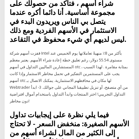
شراء أسهم ، فتأكد من حصولك على
مجموعة أساسية. أنا دائما أكره عندما
يتصل بي الناس ويريدون البدء في
الاستثمار في الأسهم الفردية ومع ذلك
ليس لديهم أي شيء محفوظ في التقاعد.
قفزت أسهم شركة Intel بأكثر من 8٪ منهيةً تعاملاتها يوم الخميس عند
مستوى 55.54 دولار، رغم تعليق خطة إعادة شراء الأسهم. يعتبر معظم
المستشارين الماليين التداول في أسهم otc بمثابة مقامرة . لهذا السبب ،
يجب على المستثمرين التفكير في تحمل مخاطر الاستثمار وإذا كانت
أسهم otc لها مكان في محافظهم الاستثمارية. يمكنك الاتصال بـ
Webtrader من أي متصفح، أو تنزيل تطبيقنا المجاني على جوالك. 3- ابدأ
التداول التجريبي! اختر المنتجات وابدأ التداول باستخدام أموال افتراضية
دون مخاطر!
فيما يلي نظرة على إيجابيات تداول
الأسهم الصغيرة: منخفض السعر - لا تحتاج
إلى الكثير من المال لشراء أسهم من