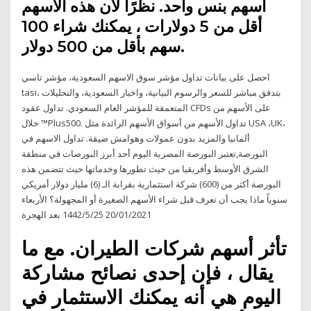
أسهم بنس واحد. نظرًا لأن هذه الأسهم
أقل من 5 دولارات ، يمكنك شراء 100
سهم بأقل من 500 دولار.
احصل على بيانات تداول مؤشر سوق الاسهم السعودية، مؤشر تاسي
tasi، بتدفق مباشر للسعر والرسوم البيانية، واخبار السعودية، والتحليلات
المتعمقة للمؤشر العام السعودي. تداول عقود CFDs على الأسهم من
خلال ™Plus500. تداول الأسهم من أسواق الأسهم الرائدة مثل USA ،UK،
ألمانيا والمزيد بدون عمولات وهوامش ضيقة. تداول الاسهم في
البورصة,تعتبر البورصة المصرية اليوم أحد أبرز البورصات في منطقة
الشرق الأوسط وأفريقيا من حيث تطورها وخدماتها حيث تتضمن هذه
البورصة أكثر من (600) شركة استثمارية بقرابة الـ (6) مليار دولار أمريكي
سنوياً ماذا يجب أن تعرف قبل شراء الأسهم الصغيرة أو المجهولة؟ الأربعاء
20/01/2021 25‏‏/5‏‏/1442 بعد الهجرة
تأثر أسهم شركات الطيران. مع ما
يقال ، فإن إحدى نصائح مشاركة
اليوم هي أنه يمكنك الاستثمار في