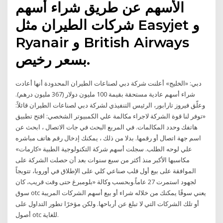
الأسهم عن طريق شراء أسهم
شركات الطيران مثل Easyjet و
Ryanair و British Airways
بسعر رخيص.
دبي: «الخليج» أعلنت شركة دبي لصناعات الطيران المحدودة أنها أعادت
شراء أسهم عادية مستحقة بقيمة 100 مليون دولار (367 مليون درهم).
وعلّق فيروز تارابور، الرئيس التنفيذي لشركة دبي لصناعات الطيران قائلاً:
«توفر لنا قوة الشركة لاجراء مكالمة علي الكمبيوتر الشخصي: افتح تطبيق
هاتفك وحدد المكالمات. في المربع البحث في جات الاتصال ، ابحث عن
اسم جهة اتصال أو رقمها. بدلا من ذلك ، يمكنك إدخال رقم هاتف مباشره
علي لوحه الطلب. سجلت أسهم شركة التكنولوجية الطبية «كارمات»
مكاسبها الأكبر منذ أكثر من سبع سنوات بعد أن حصلت الشركة على
الموافقة على بيع أول قلب صناعي كلي على الإطلاق في أوروبا، تتويجاً
لجهود استمرت 27 عاماً.وبحسب وكالة «بلومبرغ حتى وقت قريب، كان
سوق otc يعني سوقًا يمكنك من خلاله شراء أو بيع أسهم الشركات المريبة
أو تلك الشركات التي لا تبلغ عن أرباحها. ولكن مؤخرًا تطور التداول على
أصول otc للغاية.