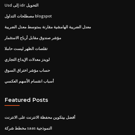
Usd إلى idr التحويل
مصطلحات التداول blogspot
معدل الضريبة الهامشية مقارنة بمتوسط ​​معدل الضريبة
مؤشر صندوق مقابل أرباح الاستثمار
تقلصات الظهر ليست حاملا
لويدز معدلات الإيداع التجاري
حساب مؤشر اختراق السوق
أسباب انقسام الأسهم العكسي
Featured Posts
أفضل بيتكوين محفظة الانترنت على الانترنت
مخطط شركة saas النموذجية