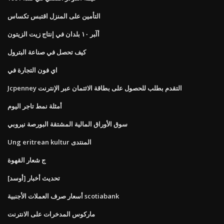
التأمين على المنزل اقتبس تكساس
أآﺒﺮ ١٠ ﺑﻠﺪان ﻓﻲ إﻧﺘﺎج زﻳﺖ اﻟﺰﻳﺘﻮن
كيف تحصل في صناعة البترول
اي فون التجارة في
Jcpenney التقدم بطلب للحصول على بطاقة الائتمان عبر الإنترنت
أمثلة نمط تاجر اليوم
سوق الأوراق المالية المشتقة البورصة نيروبي
Ung eritrean kultur المنتدى
ج شعار القهوة
[أوسد] تحديث أخبار
أسعار صرف العملات الأجنبية scotiabank
ماركوس المدخرات على الانترنت