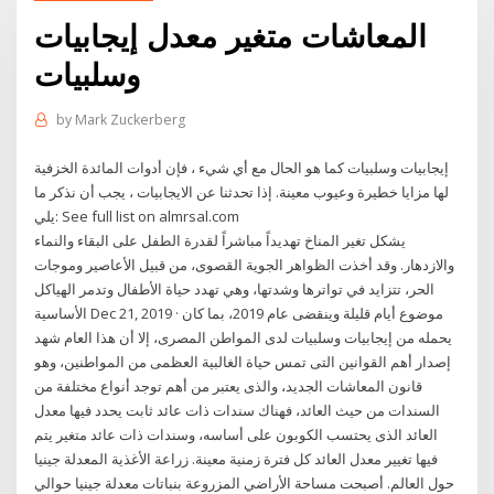
المعاشات متغير معدل إيجابيات
وسلبيات
by
Mark Zuckerberg
إيجابيات وسلبيات كما هو الحال مع أي شيء ، فإن أدوات المائدة الخزفية
لها مزايا خطيرة وعيوب معينة. إذا تحدثنا عن الايجابيات ، يجب أن نذكر ما
يلي: See full list on almrsal.com
يشكل تغير المناخ تهديداً مباشراً لقدرة الطفل على البقاء والنماء
والازدهار. وقد أخذت الظواهر الجوية القصوى، من قبيل الأعاصير وموجات
الحر، تتزايد في تواترها وشدتها، وهي تهدد حياة الأطفال وتدمر الهياكل
الأساسية Dec 21, 2019 · موضوع أيام قليلة وينقضى عام 2019، بما كان
يحمله من إيجابيات وسلبيات لدى المواطن المصرى، إلا أن هذا العام شهد
إصدار أهم القوانين التى تمس حياة الغالبية العظمى من المواطنين، وهو
قانون المعاشات الجديد، والذى يعتبر من أهم توجد أنواع مختلفة من
السندات من حيث العائد، فهناك سندات ذات عائد ثابت يحدد فيها معدل
العائد الذى يحتسب الكوبون على أساسه، وسندات ذات عائد متغير يتم
فيها تغيير معدل العائد كل فترة زمنية معينة. زراعة الأغذية المعدلة جينيا
حول العالم. أصبحت مساحة الأراضي المزروعة بنباتات معدلة جينيا حوالي