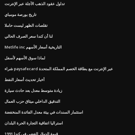
تداول عقود الذهب الآجلة عبر الإنترنت
تاريخ بورصة مومباي
تقلصات الظهر ليست حاملا
لنا أن كندا سعر الصرف الحالي
Metlife inc التاريخية أسعار الأسهم
لماذا سوق الأسهم لأسفل
شراء paysafecard عبر الإنترنت مع بطاقة الخصم المملكة المتحدة
أخبار تحديث أسعار النفط
زيادة متوسط ​​معدل بعد حادث سيارة
التدقيق الداخلي ميثاق حزب العمال
استثمار السندات في بيئة معدل الفائدة المنخفضة
استراليا اتفاقية التجارة الحرة البلدان
قيمة الدولار الفضي في كندا 1991