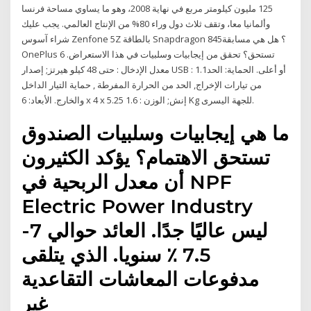
125 مليون كيلومتر مربع في نهاية 2008، وهو ما يساوي مساحة فرنسا
وألمانيا معا، وتقف ثلاث دول وراء 80% من الإنتاج العالمي. يجب عليك
شراء آسوس Zenfone 5Z بالطاقة Snapdragon 845؟ هل هي مسابقة
OnePlus 6 تستحق؟ تحقق من إيجابيات وسلبيات في هذا الاستعراض.
معدل الإدخال : حتى 48 كيلو هيرتز; إصدار USB : 1.1أو أعلى. الحماية: الحد
من تيارات الإخراج, الحد من الحرارة المفرطة , حماية التيار الداخل
والخارج. الأبعاد: 6 x 4 x 5.25 إنش; الوزن : 1.6 Kg للجهة اليسرى.
ما هي إيجابيات وسلبيات الصندوق
تستحق الاهتمام؟ يؤكد الكثيرون
أن معدل الربحية في NPF
Electric Power Industry
ليس عاليًا جدًا. العائد حوالي 7-
7.5 ٪ سنويا. الذي يتلقى
مدفوعات المعاشات التقاعدية
غير