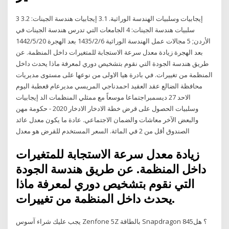
3 إيجابيات وسلبيات الهندسة الوراثية. 3.1 إيجابيات هندسة الجينات: 3.2
سلبيات هندسة الجينات: 4 الجامعات التي تدرس هندسة الجينات في
الأردن; 5 مجالات عمل الهندسة الوراثية 6‏‏/2‏‏/1435 بعد الهجرة 20‏‏/5‏‏/1442
بعد الهجرة زيادة معدل سرعة الاستجابة للمتغيرات داخل المنظمة. عن
طريق هندسة الجودة التي نقوم بتشخيص دوري لمعرفة ماذا يحدث داخل
المنظمة من تغييرات. في بادرة هيا الاولى من نوعها على مستوى مديريات
محافظة الضالع عقد العقيد احمدناجي المريسي مديرعام قعطبة اليوم
الاحد 27 ديسمبراجتماعا موسعاً مع ممثلي المنظمات الد إيجابيات
وسلبيات الحصول على قرض خطة الادخار الادخار 2020 - حكومة مهن
والبعض الآخر معاشات والضمان الاجتماعي. عادة ما يكون معدل عائد
الصندوق أقل من 2 في المائة. السعر المستخدم للقرض هو معدل
زيادة معدل سرعة الاستجابة للمتغيرات
داخل المنظمة. عن طريق هندسة الجودة
التي نقوم بتشخيص دوري لمعرفة ماذا
يحدث داخل المنظمة من تغييرات.
يجب عليك شراء آسوس Zenfone 5Z بالطاقة Snapdragon 845؟ هل