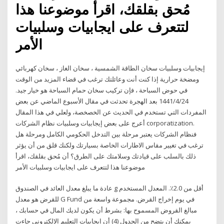
مُحق بقلقك، اقرأ موضوعنا هذا
لتتعرف على ايجابيات وسلبيات
الأمر
إيجابيات وسلبيات سخان الطاقة الشمسية ، سخان الغاز ، سخان كهربائي
ومضخة حرارية إذا كنت أنت وعائلتك ترغب في قضاء المزيد من الوقت
في حوض السباحة ، فإن تركيب سخان حمام السباحة هو خيار جيد.
24‏‏/4‏‏/1441 بعد الهجرة تحدثت في مقال الأسبوع الماضي عن بعض
المفردات التي تستخدم في الحديث عن الخصخصة، ولعلي في هذا المقال
أعرج على بعض إيجابيات وسلبيات نظام الشركات corporatization.
فنظام الشركات يعتبر مرحلة بين التدخل الحكومي الكامل ومرحلة هل
ترغب في تغيير مقاس الاطارات الخاصة بسيارتك ولكنك قلق من أن يؤثر
ذلك بالسلب على قيادتك وسلامتك على الطرق؟ أن مُحق بقلقك، اقرأ
موضوعنا هذا لتتعرف على ايجابيات وسلبيات الأمر
عادة ما يبلغ معدل العائد في الصندوق g أقل من 2.0٪. المعدل المستخدم
للقرض هو معدل G Fund في يوم إخراج القرض. مجموعة واسعة من
مبالغ القروض المسموح بها: بشرط أن يكون لديك المال في حسابك ،
يمكنك أن يتضح من الجدول (4) أن إيجابيات التعليم الإلكتروني جاءت