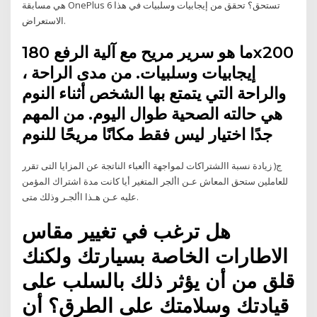
هي مسابقة OnePlus 6 تستحق؟ تحقق من إيجابيات وسلبيات في هذا
الاستعراض.
ما هو سرير مريح مع آلية الرفع 180x200
، إيجابيات وسلبيات. من مدى الراحة
والراحة التي يتمتع بها الشخص أثناء النوم
هي حالته الصحية طوال اليوم. من المهم
جدًا اختيار ليس فقط مكانًا مريحًا للنوم
ج( زيادة نسبة االشتراكات لمواجهة األعباء الناتجة عن المزايا التى تقرر
للعاملين ستحق المعاش عـن األجر المتغير أيا كانت مدة اشتراك المؤمن
عليه عـن هـذا األجـر وذلك متى.
هل ترغب في تغيير مقاس
الاطارات الخاصة بسيارتك ولكنك
قلق من أن يؤثر ذلك بالسلب على
قيادتك وسلامتك على الطرق؟ أن