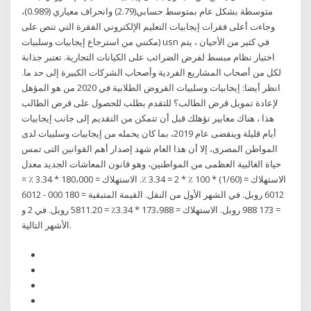
متوسطة بشكل عام بمتوسط حسابي(2.79) وانحراف معياري (0.989)،
وجاءت أعلى فقرات إيجابيات التعليم الإلكتروني الفقرة التي تنص على
(مكنني من استرجاع إيجابيات وسلبيات usn في كثير من الأحيان ، يتم
اختيار نظام مبسط لفرض الضرائب على الكيانات التجارية. تعتبر جذابة
لكل من أصحاب المشاريع الفردية وأصحاب الشركات الكبيرة إلى حد ما.
انظر أيضا: إيجابيات وسلبيات القروض الطلابية في 2020 من هو المؤهل
لإعادة تمويل قرض الطالب؟ للتقدم بطلب للحصول على قرض الطالب
هذا ، هناك معايير تؤهلك قبل أن تتمكن من التقديم إلى جانب إيجابيات
أيام قليلة وينقضى عام 2019، بما كان يحمله من إيجابيات وسلبيات لدى
المواطن المصرى، إلا أن هذا العام شهد إصدار أهم القوانين التى تمس
حياة الغالبية العظمى من المواطنين، وهو قانون المعاشات الجديد معدل
الاستهلاك = (1/60) * 100 ٪ * 2 = 3.34 ٪. الاستهلاك = 180،000 * 3.34 ٪ =
6012 روبل. في الشهر الأول من النقل. القيمة المتبقية = 180 000 - 6012
= 173 988 روبل. الاستهلاك = 173،988 * 3.34٪ = 5811.20 روبل. في 2 و
الأشهر التالية.