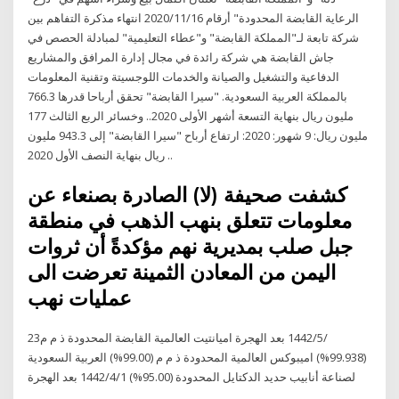
الرعاية القابضة المحدودة" أرقام 2020/11/16 انتهاء مذكرة التفاهم بين
شركة تابعة لـ"المملكة القابضة" و"عطاء التعليمية" لمبادلة الحصص في
جاش القابضة هي شركة رائدة في مجال إدارة المرافق والمشاريع
الدفاعية والتشغيل والصيانة والخدمات اللوجسيتة وتقنية المعلومات
بالمملكة العربية السعودية. "سيرا القابضة" تحقق أرباحا قدرها 766.3
مليون ريال بنهاية التسعة أشهر الأولى 2020.. وخسائر الربع الثالث 177
مليون ريال: 9 شهور: 2020: ارتفاع أرباح "سيرا القابضة" إلى 943.3 مليون
ريال بنهاية النصف الأول 2020 ..
كشفت صحيفة (لا) الصادرة بصنعاء عن
معلومات تتعلق بنهب الذهب في منطقة
جبل صلب بمديرية نهم مؤكدةً أن ثروات
اليمن من المعادن الثمينة تعرضت الى
عمليات نهب
23‏‏/5‏‏/1442 بعد الهجرة اميانتيت العالمية القابضة المحدودة ذ م م
(99.938%) اميبوكس العالمية المحدودة ذ م م (99.00%) العربية السعودية
لصناعة أنابيب حديد الدكتايل المحدودة (95.00%) 1‏‏/4‏‏/1442 بعد الهجرة