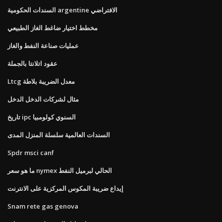
السندات الحكومية argentine الافتراضي
مخطط اختيار ضاغط الغاز الطبيعي
عمليات صناعة النفط والغاز
عقود اتلانتا بالجملة
Ltcg معدل الضريبة بلاطة
مثال لشركات الدخل الدخل
تاريخ ipc السنوي كولومبيا
السندات العالمية سلسلة المنزل المدى
Spdr msci canf
ما هو سعر nymex الحالي لبرميل النفط
إيداع ضريبة المكوس المركزية على الانترنت
Snam rete gas genova