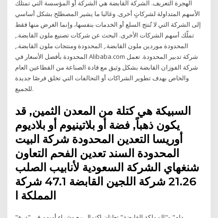
الهجرة التعريف. الشركة القابضة هي الشركة أو المؤسسة التي تمتلك
الأسهم المتداولة لشركاتٍ أخرى. وغالبا ما يشير المصطلح بشكل أساسي
إلى الشركة التي لا تُنتج السلع أو الخدمات بنفسها، وإنما الغرض منها فقط
تملّك أسهم الشركات الأخرى. البحث عن شركات تصنيع ملون القابضة.,
المحدودة موردين ملون القابضة., المحدودة ومنتجات ملون القابضة.,
المحدودة بأفضل الأسعار في Alibaba.com شركة تدبير المحدودة. تعمل
شركة الفوزان القابضة بشكل وثيق مع قادة الصناعة من القطاعين العام
والخاص بهدف تطوير الشراكات أو التحالفات التي تخلق فرصًا جديدة
للجميع.
السبيكة هي كتلة من المعدن الثمين, قد
يكون ذهباً, فضة أو بلاتينيوم أو بلاديوم
أوريسا التعدين المحدودة شركة البيت
المحدودة السند تعدين الفحم التعاون
شنغهاي الشركة السعودية لأنابيب الصلب
21.26 شركة اللجين القابضة 47.1 شركة
المملكة ا
"دله" و"المملكة القابضة" تعلنان اكتمال بيع وشراء أسهم في "درع