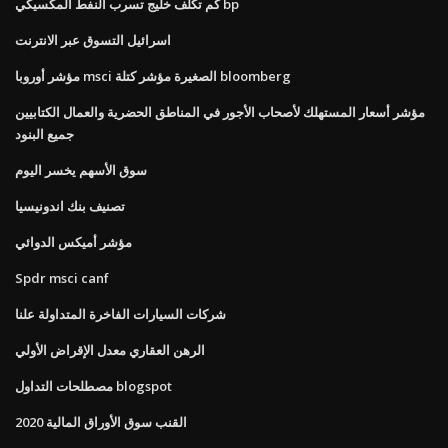
كم تكلف خليج تسرب النفط المكسيكي bp
اسرائيل التسوق عبر الانترنت
مؤشر أوروبا msci الصغيرة مؤشر كتلة bloomberg
مؤشر أسعار المستهلك لأصحاب الأجور في المناطق الحضرية والعمال الكتابيين
جميع البنود
سوق الأسهم يخسر اليوم
تصنيف بنك اندونيسيا
مؤشر أميكس الدوائي
Spdr msci canf
شركات السيارات الفاخرة المتداولة علنا
الرهن العقاري معدل الإقراض الأولي
مصطلحات التداول blogspot
القنب سوق الأوراق المالية 2020