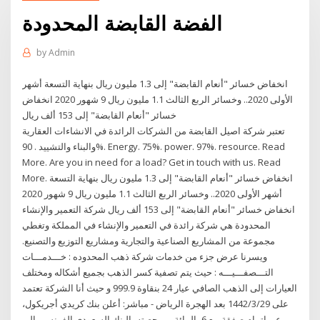
الفضة القابضة المحدودة
by
Admin
انخفاض خسائر "أنعام القابضة" إلى 1.3 مليون ريال بنهاية التسعة أشهر
الأولى 2020.. وخسائر الربع الثالث 1.1 مليون ريال 9 شهور 2020 انخفاض
خسائر "أنعام القابضة" إلى 153 ألف ريال
تعتبر شركة اصيل القابضة من الشركات الرائدة في الانشاءات العقارية
والبناء والتشييد . 90%. Energy. 75%. power. 97%. resource. Read
More. Are you in need for a load? Get in touch with us. Read
More. انخفاض خسائر "أنعام القابضة" إلى 1.3 مليون ريال بنهاية التسعة
أشهر الأولى 2020.. وخسائر الربع الثالث 1.1 مليون ريال 9 شهور 2020
انخفاض خسائر "أنعام القابضة" إلى 153 ألف ريال شركة التعمير والإنشاء
المحدودة هي شركة رائدة في التعمير والإنشاء في المملكة وتغطي
مجموعة من المشاريع الصناعية والتجارية ومشاريع التوزيع والتصنيع.
ويسرنا عرض جزء من خدمات شركة ذهب المحدوده : خـــدمـــات
التـــصفـــيـــه : حيث يتم تصفية كسر الذهب بجميع أشكاله ومختلف
العيارات إلى الذهب الصافي عيار 24 بنقاوة 999.9 و حيث أنا الشركة تعتمد
على 29‏‏/3‏‏/1442 بعد الهجرة الرياض - مباشر: أعلن بنك كريدي أجريكول،
عن إتمام صفقة بيع 6 بالمائة من حصته بالبنك السعودي الفرنسي إلى