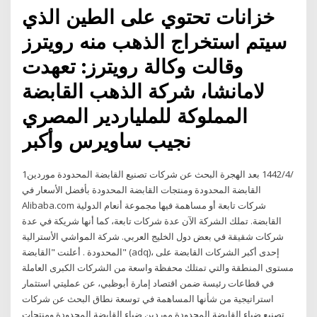
خزانات تحتوي على الطين الذي
سيتم استخراج الذهب منه رويترز
وقالت وكالة رويترز: تعهدت
لامانشا، شركة الذهب القابضة
المملوكة للملياردير المصري
نجيب ساويرس وأكبر
1‏‏/4‏‏/1442 بعد الهجرة البحث عن شركات تصنيع القابضة المحدودة موردين
القابضة المحدودة ومنتجات القابضة المحدودة بأفضل الأسعار في
Alibaba.com شركات تابعة أو مساهمة فيها مجموعة أنعام الدولية
القابضة. تملك الشركة الآن عدة شركات تابعة، كما أنها شريكة في عدة
شركات شقيقة في بعض دول الخليج العربي. شركة المواشي الأسترالية
المحدودة . أعلنت "القابضة" (adq)، إحدى أكبر الشركات القابضة على
مستوى المنطقة والتي تمتلك محفظة واسعة من الشركات الكبرى العاملة
في قطاعات رئيسة ضمن اقتصاد إمارة أبوظبي، عن عمليتي استثمار
استراتيجية من شأنها المساهمة في توسعة نطاق البحث عن شركات
تصنيع ضياء القابضة المحدودة موردين ضياء القابضة المحدودة ومنتجات