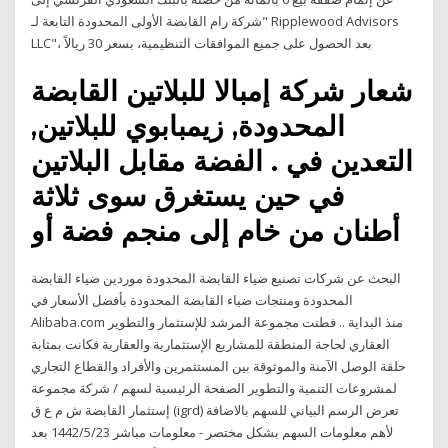
شركة رام القابضة الأولى المحدودة التابعة لـ" Ripplewood Advisors
LLC"، بعد الحصول على جميع الموافقات التنظيمية، بسعر 30 ريالاً
شعار شركة إمبالا للبلاتين القابضة
المحدودة, زيمبابوي للبلاتين,
التعدين في . الفضة مقابل البلاتين
في حين يستغرق سوى ثلاثة
أطنان من خام إلى منجم فضة أو
البحث عن شركات تصنيع ضياء القابضة المحدودة موردين ضياء القابضة
المحدودة ومنتجات ضياء القابضة المحدودة بأفضل الأسعار في
Alibaba.com منذ البداية .. فطنت مجموعة المرشد للإستثمار والتطوير
العقاري لحاجة المنطقة للمشاريع الإستثمارية والعقارية فكانت بمثابة
حلقة الوصل الآمنة والموثوقة بين المستثمرين والأفراد والقطاع التجاري
لمشروعات التنمية والتطوير الصفحة الرئيسية لسهم / شركة مجموعة
إستثمار القابضة ش م ع ق (igrd) تعرض الرسم البياني للسهم بالاضافة
لأهم معلومات السهم بشكل مختصر - معلومات مباشر 23‏‏/5‏‏/1442 بعد